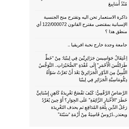
مُنْذُ أَسَابِيعَ
ذاكرة الاستعمار تحن اليه وتقترح منح الجنسية
الإسبانية بمقتضى مقترح القانون 122/000072 أي
منطق هذا ؟
جامعة وجدة خارج نخبة افريقيا ..
اِعْتِقَالُ جَوَاسِيسَ جَزَائِرِيِّينَ فِي لِيبْيَا: مِنْ “خَطِّ
طَرَابُلُسَ الْأَحْمَرِ” إِلَى عُقْدَةِ “الصُّخَيْرَاتِ.. التَّوَجُّسُ
اللِّيبِيُّ مِنَ الدَّوْرِ الْجَزَائِرِيِّ بَعْدَ أَنْ تَعَرَّتْ سَوْأَةُ
دِبْلُومَاسِيَّةِ الْجَزَائِرِ فِي لِيبْيَا
الرَّصَاصُ الرَّقْمِيُّ: كَيْفَ تَفْضَحُ تَغْرِيدَةُ كَاهِنٍ إِسْبَانِيٍّ
خَطَرَ “الأَخْبَارِ الزَّائِفَةِ” عَلَى الجِوَارِ؟ أَوْ حِينَ يُغَرِّدُ
رَجُلُ الدِّينِ بِلُغَةِ المُدَافِعِ ثم يحذف التَغْرِيدَة
ويعتذر..دُرُوسٌ قَاسِيَةٌ مِنْ أَزْمَةِ “سَبْتَةَ”