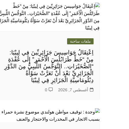
ملفات ساخنة
اِعْتِقَالُ جَوَاسِيسَ جَزَائِرِيِّينَ فِي لِيبْيَا:
مِنْ “خَطِّ طَرَابُلُسَ الْأَحْمَرِ” إِلَى عُقْدَةِ
“الصُّخَيْرَاتِ.. التَّوَجُّسُ اللِّيبِيُّ مِنَ الدَّوْرِ
الْجَزَائِرِيِّ بَعْدَ أَنْ تَعَرَّتْ سَوْأَةُ
دِبْلُومَاسِيَّةِ الْجَزَائِرِ فِي لِيبْيَا
أغسطس 7, 2026
0