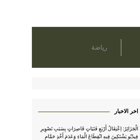
رياضة
اخر الاخبار
الْجَزَائِرُ: اِعْتِقَالُ أَرْبَعِ فَتَيَاتٍ قَاصِرَاتٍ بِسَبَبِ تَصْوِيرِ
فِيدْيُو يَشْتَكِينَ فِيهِ انْقِطَاعَ الْمَاءِ وَعَدَمَ أَخْذِ حَمَّامٍ