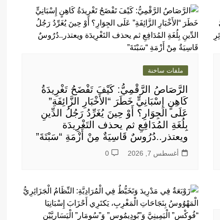
ملفات ساخنة
الرَّصَاصُ الرَّقْمِيُّ: كَيْفَ تَفْضَحُ تَغْرِيدَةُ
كَاهِنٍ إِسْبَانِيٍّ خَطَرَ “الأَخْبَارِ الزَّائِفَةِ”
عَلَى الجِوَارِ؟ أَوْ حِينَ يُغَرِّدُ رَجُلُ الدِّينِ
بِلُغَةِ المُدَافِعِ ثم يحذف التَغْرِيدَة
ويعتذر..دُرُوسٌ قَاسِيَةٌ مِنْ أَزْمَةِ “سَبْتَةَ”
أغسطس 7, 2026
0