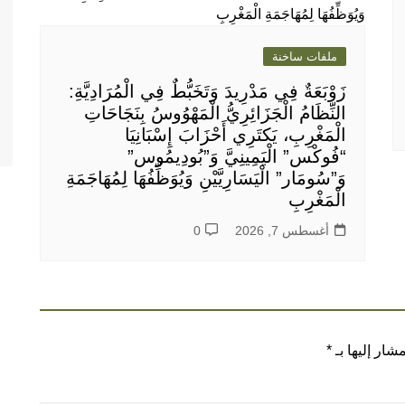
ملفات ساخنة
زَوْبَعَةٌ فِي مَدْرِيدَ وَتَخَبُّطٌ فِي الْمُرَادِيَّةِ:
النِّظَامُ الْجَزَائِرِيُّ الْمَهْوُوسُ بِنَجَاحَاتِ
الْمَغْرِبِ، يَكتَرِي أَحْزَابَ إِسْبَانِيَا
“فُوكْس” الْيَمِينِيَّ وَ”بُودِيمُوس”
وَ”سُومَار” الْيَسَارِيَّيْنِ وَيُوَظِّفُهَا لِمُهَاجَمَةِ
الْمَغْرِبِ
أغسطس 7, 2026
0
شار إليها بـ
*