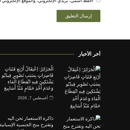
احفظ اسمي، بريدي الإلكتروني، والموقع الإلكتروني ف
أخر الأخبار
الْجَزَائِرُ: اِعْتِقَالُ أَرْبَعِ فَتَيَاتٍ
قَاصِرَاتٍ بِسَبَبِ تَصْوِيرِ فِيدْيُو
يَشْتَكِينَ فِيهِ انْقِطَاعَ الْمَاءِ
وَعَدَمَ أَخْذِ حَمَّامٍ مُنْذُ أَسَابِيعَ
أغسطس 7, 2026
ذاكرة الاستعمار تحن اليه
وتقترح منح الجنسية الإسبانية