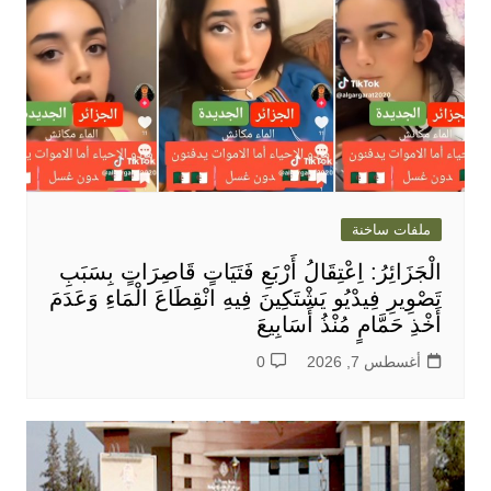
ملفات ساخنة
الْجَزَائِرُ: اِعْتِقَالُ أَرْبَعِ فَتَيَاتٍ قَاصِرَاتٍ بِسَبَبِ
تَصْوِيرِ فِيدْيُو يَشْتَكِينَ فِيهِ انْقِطَاعَ الْمَاءِ وَعَدَمَ
أَخْذِ حَمَّامٍ مُنْذُ أَسَابِيعَ
أغسطس 7, 2026
0