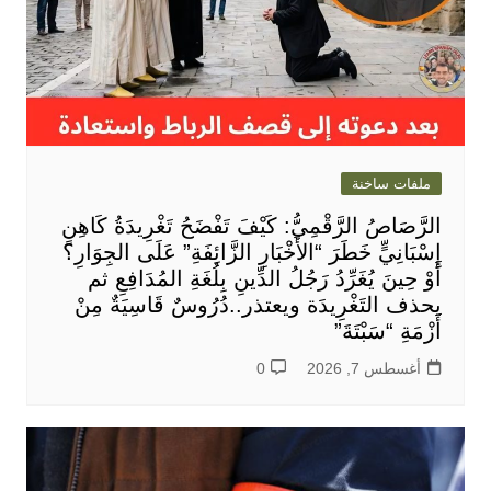
ملفات ساخنة
الرَّصَاصُ الرَّقْمِيُّ: كَيْفَ تَفْضَحُ تَغْرِيدَةُ كَاهِنٍ
إِسْبَانِيٍّ خَطَرَ “الأَخْبَارِ الزَّائِفَةِ” عَلَى الجِوَارِ؟
أَوْ حِينَ يُغَرِّدُ رَجُلُ الدِّينِ بِلُغَةِ المُدَافِعِ ثم
يحذف التَغْرِيدَة ويعتذر..دُرُوسٌ قَاسِيَةٌ مِنْ
أَزْمَةِ “سَبْتَةَ”
أغسطس 7, 2026
0