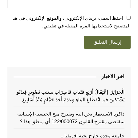
احفظ اسمي، بريدي الإلكتروني، والموقع الإلكتروني في هذا
المتصفح لاستخدامها المرة المقبلة في تعليقي.
اخر الاخبار
الْجَزَائِرُ: اِعْتِقَالُ أَرْبَعِ فَتَيَاتٍ قَاصِرَاتٍ بِسَبَبِ تَصْوِيرِ فِيدْيُو
يَشْتَكِينَ فِيهِ انْقِطَاعَ الْمَاءِ وَعَدَمَ أَخْذِ حَمَّامٍ مُنْذُ أَسَابِيعَ
ذاكرة الاستعمار تحن اليه وتقترح منح الجنسية الإسبانية
بمقتضى مقترح القانون 122/000072 أي منطق هذا ؟
جامعة وجدة خارج نخبة افريقيا ..