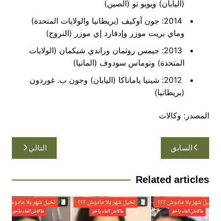
(اليابان) ويويو تو (الصين)
2014: جون أوكيف (بريطانيا والولايات المتحدة)
وماي بريت موزر وإدفارد إي موزر (النروج)
2013: جيمس روثمان وراندي شيكمان (الولايات
المتحدة) وتوماس سودوف (المانيا)
2012: شينيا ياماناكا (اليابان) وجون ب. غوردون
(بريطانيا)
المصدر: وكالات
تصفّح
السابق
التالي
المقالات
Related articles