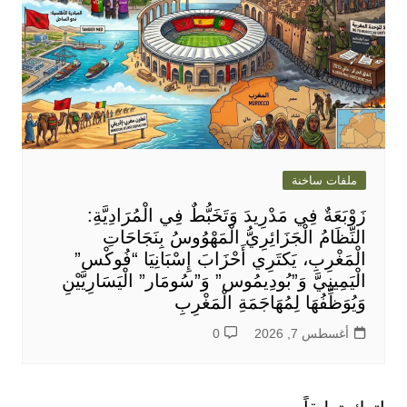
ملفات ساخنة
زَوْبَعَةٌ فِي مَدْرِيدَ وَتَخَبُّطٌ فِي الْمُرَادِيَّةِ:
النِّظَامُ الْجَزَائِرِيُّ الْمَهْوُوسُ بِنَجَاحَاتِ
الْمَغْرِبِ، يَكتَرِي أَحْزَابَ إِسْبَانِيَا “فُوكْس”
الْيَمِينِيَّ وَ”بُودِيمُوس” وَ”سُومَار” الْيَسَارِيَّيْنِ
وَيُوَظِّفُهَا لِمُهَاجَمَةِ الْمَغْرِبِ
أغسطس 7, 2026
0