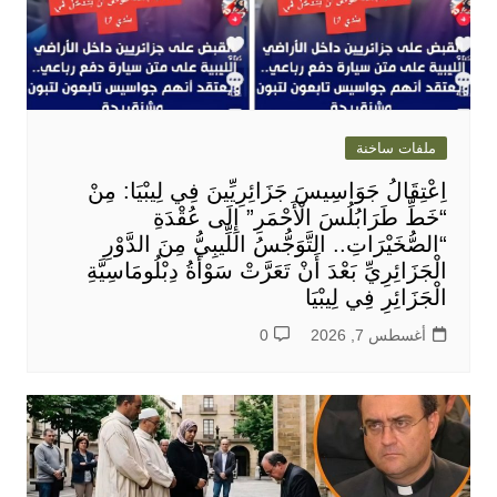
ملفات ساخنة
اِعْتِقَالُ جَوَاسِيسَ جَزَائِرِيِّينَ فِي لِيبْيَا: مِنْ
“خَطِّ طَرَابُلُسَ الْأَحْمَرِ” إِلَى عُقْدَةِ
“الصُّخَيْرَاتِ.. التَّوَجُّسُ اللِّيبِيُّ مِنَ الدَّوْرِ
الْجَزَائِرِيِّ بَعْدَ أَنْ تَعَرَّتْ سَوْأَةُ دِبْلُومَاسِيَّةِ
الْجَزَائِرِ فِي لِيبْيَا
أغسطس 7, 2026
0