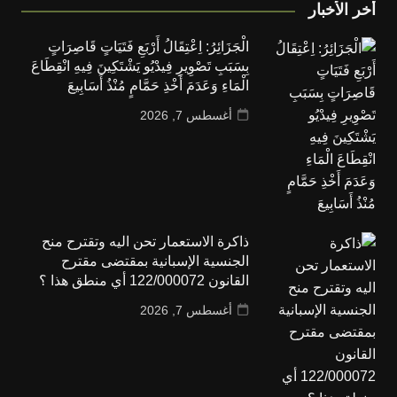
أخر الأخبار
الْجَزَائِرُ: اِعْتِقَالُ أَرْبَعِ فَتَيَاتٍ قَاصِرَاتٍ
بِسَبَبِ تَصْوِيرِ فِيدْيُو يَشْتَكِينَ فِيهِ انْقِطَاعَ
الْمَاءِ وَعَدَمَ أَخْذِ حَمَّامٍ مُنْذُ أَسَابِيعَ
أغسطس 7, 2026
ذاكرة الاستعمار تحن اليه وتقترح منح
الجنسية الإسبانية بمقتضى مقترح
القانون 122/000072 أي منطق هذا ؟
أغسطس 7, 2026