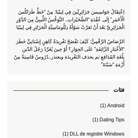
اِعْتِقَالُ جَوَاسِيسَ جَزَائِرِيِّينَ فِي لِيبْيَا: مِنْ “خَطِّ طَرَابُلُسَ
الْأَحْمَرِ” إِلَى عُقْدَةِ “الصُّخَيْرَاتِ.. التَّوَجُّسُ اللِّيبِيُّ مِنَ الدَّوْرِ
الْجَزَائِرِيِّ بَعْدَ أَنْ تَعَرَّتْ سَوْأَةُ دِبْلُومَاسِيَّةِ الْجَزَائِرِ فِي لِيبْيَا
الرَّصَاصُ الرَّقْمِيُّ: كَيْفَ تَفْضَحُ تَغْرِيدَةُ كَاهِنٍ إِسْبَانِيٍّ خَطَرَ
“الأَخْبَارِ الزَّائِفَةِ” عَلَى الجِوَارِ؟ أَوْ حِينَ يُغَرِّدُ رَجُلُ الدِّينِ
بِلُغَةِ المُدَافِعِ ثم يحذف التَغْرِيدَة ويعتذر..دُرُوسٌ قَاسِيَةٌ مِنْ
أَزْمَةِ “سَبْتَةَ”
فئات
(1)
Android
(1)
Dating Tips
(1)
DLL de registre Windows