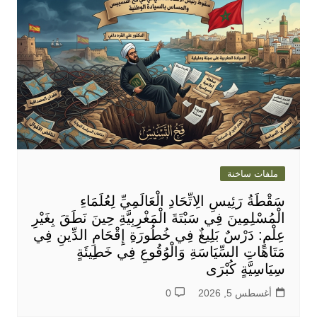
ملفات ساخنة
سَقْطَةُ رَئِيسِ الِاتِّحَادِ الْعَالَمِيِّ لِعُلَمَاءِ
الْمُسْلِمِينَ فِي سَبْتَةَ الْمَغْرِبِيَّةِ حِينَ نَطَقَ بِغَيْرِ
عِلْمٍ: دَرْسٌ بَلِيغٌ فِي خُطُورَةِ إِقْحَامِ الدِّينِ فِي
مَتَاهَاتِ السِّيَاسَةِ وَالْوُقُوعِ فِي خَطِيئَةٍ
سِيَاسِيَّةٍ كُبْرَى
أغسطس 5, 2026
0