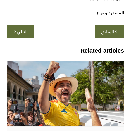
المصدر: و.م.ع
تصفّح
السابق
التالي
المقالات
Related articles