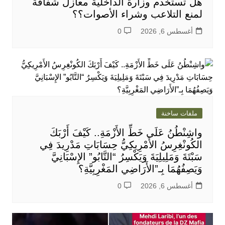
هل تستخدم وزارة الداخلية معازل شفافة
لمنع التلاعب وشراء الأصوات؟؟
أغسطس 6, 2026
0
ملفات ساخنة
واشِنْطُنُ عَلَى خَطِّ الأَزْمَةِ.. كَيْفَ أَرْبَكَ
الكُونْغِرِسُ الأَمْرِيكِيُّ حِسَابَاتِ مَدْرِيدَ فِي
سَبْتَةَ وَمَلِيلِيَةَ وَيَكْسِرُ “التَّابُو” الإِسْبَانِيَّ
وَيَصِفُهُمَا بِـ”الأَرَاضِي المَغْرِبِيَّةِ؟
أغسطس 6, 2026
0