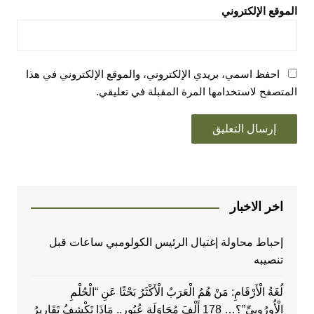
الموقع الإلكتروني
احفظ اسمي، بريدي الإلكتروني، والموقع الإلكتروني في هذا
المتصفح لاستخدامها المرة المقبلة في تعليقي.
اخر الاخبار
إحباط محاولة إغتيال الرئيس الكولومبي ساعات قبل
تنصيبه
لُغَةُ الْأَرْقَامِ: مَنْ هُمُ الْعَرَبُ الْأَكْثَرُ بَحْثًا عَنِ “الْحُلْمِ
الْأُورُوبِيِّ”؟… 178 أَلْفَ مُحَاوَلَةِ عُبُورٍ.. مَاذَا تَكْشِفُ تَقَارِيرُ