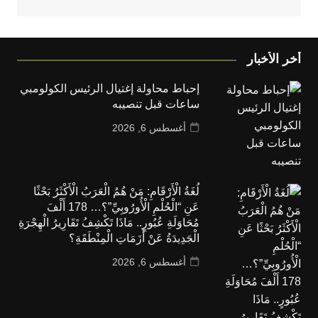
أخر الأخبار
إحباط محاولة إغتيال الرئيس الكولومبي
ساعات قبل تنصيبه
أغسطس 6, 2026
لُغَةُ الْأَرْقَامِ: مَنْ هُمُ الْعَرَبُ الْأَكْثَرُ بَحْثًا
عَنِ “الْحُلْمِ الْأُورُوبِيِّ”؟… 178 أَلْفَ
مُحَاوَلَةِ عُبُورٍ.. مَاذَا تَكْشِفُ تَقَارِيرُ الْهِجْرَةِ
الْجَدِيدَةُ عَنْ أَزَمَاتِ الْمِنْطَقَةِ؟
أغسطس 6, 2026