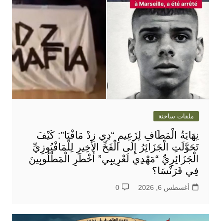
ملفات ساخنة
نِهَايَةُ الْمَطَافِ لِزَعِيمِ “دِي زِدْ مَافْيَا”: كَيْفَ
تَحَوَّلَتِ الْجَزَائِرُ إِلَى الْفَخِّ الأَخِيرِ لِلْمَافْيُوزِيِّ
الْجَزَائِرِيِّ “مَهْدِي لَعْرِيبِي” أَخْطَرِ الْمَطْلُوبِينَ
فِي فَرَنْسَا؟
أغسطس 6, 2026
0