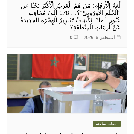
لُغَةُ الْأَرْقَامِ: مَنْ هُمُ الْعَرَبُ الْأَكْثَرُ بَحْثًا عَنِ
“الْحُلْمِ الْأُورُوبِيِّ”؟… 178 أَلْفَ مُحَاوَلَةِ
عُبُورٍ.. مَاذَا تَكْشِفُ تَقَارِيرُ الْهِجْرَةِ الْجَدِيدَةُ
عَنْ أَزَمَاتِ الْمِنْطَقَةِ؟
أغسطس 6, 2026
0
ملفات ساخنة