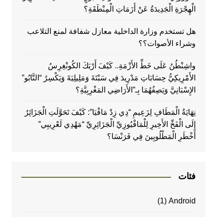
الْهِجْرَةِ الْجَدِيدَةُ عَنْ أَزَمَاتِ الْمِنْطَقَةِ؟
هل تستخدم وزارة الداخلية معازل شفافة لمنع التلاعب
وشراء الأصوات؟؟
واشِنْطُنُ عَلَى خَطِّ الأَزْمَةِ.. كَيْفَ أَرْبَكَ الكُونْغِرِسُ
الأَمْرِيكِيُّ حِسَابَاتِ مَدْرِيدَ فِي سَبْتَةَ وَمَلِيلِيَةَ وَيَكْسِرُ “التَّابُو”
الإِسْبَانِيَّ وَيَصِفُهُمَا بِـ”الأَرَاضِي المَغْرِبِيَّةِ؟
نِهَايَةُ الْمَطَافِ لِزَعِيمِ “دِي زِدْ مَافْيَا”: كَيْفَ تَحَوَّلَتِ الْجَزَائِرُ
إِلَى الْفَخِّ الأَخِيرِ لِلْمَافْيُوزِيِّ الْجَزَائِرِيِّ “مَهْدِي لَعْرِيبِي”
أَخْطَرِ الْمَطْلُوبِينَ فِي فَرَنْسَا؟
فئات
(1)
Android