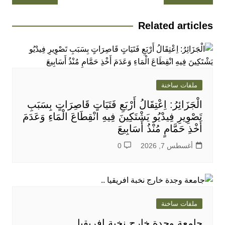
المقالات
Related articles
ملفات ساخنة
الْجَزَائِرُ: اِعْتِقَالُ أَرْبَعِ فَتَيَاتٍ قَاصِرَاتٍ بِسَبَبِ
تَصْوِيرِ فِيدْيُو يَشْتَكِينَ فِيهِ انْقِطَاعَ الْمَاءِ وَعَدَمَ
أَخْذِ حَمَّامٍ مُنْذُ أَسَابِيعَ
أغسطس 7, 2026
0
ملفات ساخنة
جامعة وجدة خارج نخبة افريقيا ..