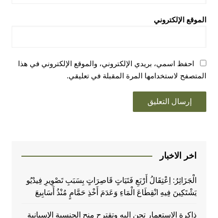
الموقع الإلكتروني
احفظ اسمي، بريدي الإلكتروني، والموقع الإلكتروني في هذا
المتصفح لاستخدامها المرة المقبلة في تعليقي.
اخر الاخبار
الْجَزَائِرُ: اِعْتِقَالُ أَرْبَعِ فَتَيَاتٍ قَاصِرَاتٍ بِسَبَبِ تَصْوِيرِ فِيدْيُو
يَشْتَكِينَ فِيهِ انْقِطَاعَ الْمَاءِ وَعَدَمَ أَخْذِ حَمَّامٍ مُنْذُ أَسَابِيعَ
ذاكرة الاستعمار تحن اليه وتقترح منح الجنسية الإسبانية