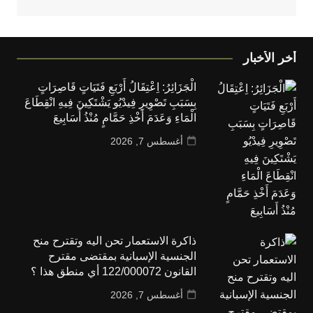
أخر الأخبار
الْجَزَائِرُ: اِعْتِقَالُ أَرْبَعِ فَتَيَاتٍ قَاصِرَاتٍ
بِسَبَبِ تَصْوِيرِ فِيدْيُو يَشْتَكِينَ فِيهِ انْقِطَاعَ
الْمَاءِ وَعَدَمَ أَخْذِ حَمَّامٍ مُنْذُ أَسَابِيعَ
أغسطس 7, 2026
ذاكرة الاستعمار تحن اليه وتقترح منح
الجنسية الإسبانية بمقتضى مقترح
القانون 122/000072 أي منطق هذا ؟
أغسطس 7, 2026