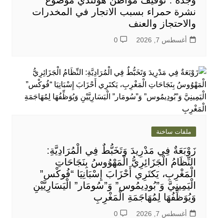
نشرة حمراء بسبب الاتجار في المخدرات
والاحتجاز والعنف
أغسطس 7, 2026
0
ملفات ساخنة
زَوْبَعَةٌ فِي مَدْرِيدَ وَتَخَبُّطٌ فِي الْمُرَادِيَّةِ:
النِّظَامُ الْجَزَائِرِيُّ الْمَهْوُوسُ بِنَجَاحَاتِ
الْمَغْرِبِ، يَكتَرِي أَحْزَابَ إِسْبَانِيَا “فُوكْس”
الْيَمِينِيَّ وَ”بُودِيمُوس” وَ”سُومَار” الْيَسَارِيَّيْنِ
وَيُوَظِّفُهَا لِمُهَاجَمَةِ الْمَغْرِبِ
أغسطس 7, 2026
0