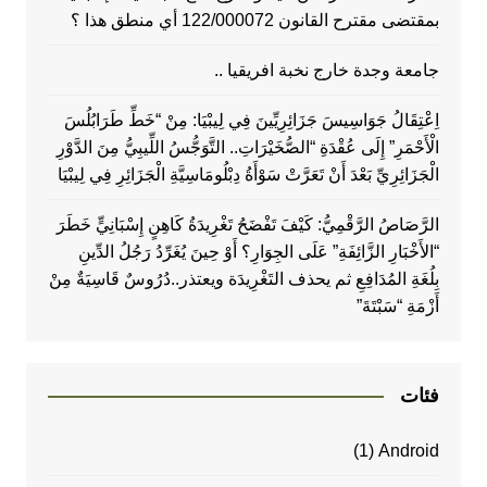
بمقتضى مقترح القانون 122/000072 أي منطق هذا ؟
جامعة وجدة خارج نخبة افريقيا ..
اِعْتِقَالُ جَوَاسِيسَ جَزَائِرِيِّينَ فِي لِيبْيَا: مِنْ “خَطِّ طَرَابُلُسَ
الْأَحْمَرِ” إِلَى عُقْدَةِ “الصُّخَيْرَاتِ.. التَّوَجُّسُ اللِّيبِيُّ مِنَ الدَّوْرِ
الْجَزَائِرِيِّ بَعْدَ أَنْ تَعَرَّتْ سَوْأَةُ دِبْلُومَاسِيَّةِ الْجَزَائِرِ فِي لِيبْيَا
الرَّصَاصُ الرَّقْمِيُّ: كَيْفَ تَفْضَحُ تَغْرِيدَةُ كَاهِنٍ إِسْبَانِيٍّ خَطَرَ
“الأَخْبَارِ الزَّائِفَةِ” عَلَى الجِوَارِ؟ أَوْ حِينَ يُغَرِّدُ رَجُلُ الدِّينِ
بِلُغَةِ المُدَافِعِ ثم يحذف التَغْرِيدَة ويعتذر..دُرُوسٌ قَاسِيَةٌ مِنْ
أَزْمَةِ “سَبْتَةَ”
فئات
(1)
Android