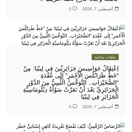
أغسطس 7, 2026
0
ملفات ساخنة
اِعْتِقَالُ جَوَاسِيسَ جَزَائِرِيِّينَ فِي لِيبْيَا: مِنْ
“خَطِّ طَرَابُلُسَ الْأَحْمَرِ” إِلَى عُقْدَةِ
“الصُّخَيْرَاتِ.. التَّوَجُّسُ اللِّيبِيُّ مِنَ الدَّوْرِ
الْجَزَائِرِيِّ بَعْدَ أَنْ تَعَرَّتْ سَوْأَةُ دِبْلُومَاسِيَّةِ
الْجَزَائِرِ فِي لِيبْيَا
أغسطس 7, 2026
0