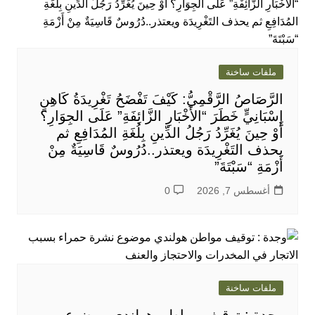
ملفات ساخنة
الرَّصَاصُ الرَّقْمِيُّ: كَيْفَ تَفْضَحُ تَغْرِيدَةُ كَاهِنٍ
إِسْبَانِيٍّ خَطَرَ “الأَخْبَارِ الزَّائِفَةِ” عَلَى الجِوَارِ؟
أَوْ حِينَ يُغَرِّدُ رَجُلُ الدِّينِ بِلُغَةِ المُدَافِعِ ثم
يحذف التَغْرِيدَة ويعتذر..دُرُوسٌ قَاسِيَةٌ مِنْ
أَزْمَةِ “سَبْتَةَ”
أغسطس 7, 2026
0
ملفات ساخنة
وجدة : توقيف مواطن هولندي موضوع