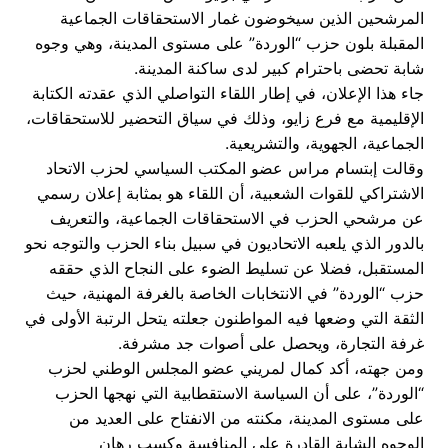
المرشحين الذين سيخوضون غمار الاستحقاقات الجماعية
المقبلة بلون حزب “الوردة” على مستوى المدينة، وهي وجوه
شابة تحضى باحترام كبير لدى ساكنة المدينة.
جاء هذا الإعلان، في إطار اللقاء التواصلي الذي عقدته الكتابة
الإقليمية مع فرع زايو، وذلك في سياق التحضير للاستحقاقات،
الجماعية، الجهوية، والتشريعية.
وقالت إبتسام مراس عضو المكتب السياسي لحزب الاتحاد
الاشتراكي للقوات الشعبية، أن اللقاء هو بمثابة إعلان رسمي
عن مرشحي الحزب في الاستحقاقات الجماعية، والتعريف
بالدور الذي يلعبه الاتحاديون في سبيل بناء الحزب والتوجه نحو
المستقبل، فضلا عن تسليط الضوء على النجاح الذي حققه
حزب “الوردة” في الانتخابات الخاصة بالغرفة المهنية، حيث
الثقة التي وضعها فيه المواطنون جعلته يتحل الرتبة الأولى في
غرفة التجارة، ويحصل على أصوات جد مشرفة.
ومن جهته، أكد كمال لمريني عضو المجلس الوطني لحزب
“الوردة”، على أن السياسة الاستقطابية التي نهجها الحزب
على مستوى المدينة، مكنته من الانفتاح على العديد من
الوجوه الشابة القادرة على المنافسة وكسب رهان