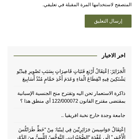
المتصفح لاستخدامها المرة المقبلة في تعليقي.
اخر الاخبار
الْجَزَائِرُ: اِعْتِقَالُ أَرْبَعِ فَتَيَاتٍ قَاصِرَاتٍ بِسَبَبِ تَصْوِيرِ فِيدْيُو
يَشْتَكِينَ فِيهِ انْقِطَاعَ الْمَاءِ وَعَدَمَ أَخْذِ حَمَّامٍ مُنْذُ أَسَابِيعَ
ذاكرة الاستعمار تحن اليه وتقترح منح الجنسية الإسبانية
بمقتضى مقترح القانون 122/000072 أي منطق هذا ؟
جامعة وجدة خارج نخبة افريقيا ..
اِعْتِقَالُ جَوَاسِيسَ جَزَائِرِيِّينَ فِي لِيبْيَا: مِنْ “خَطِّ طَرَابُلُسَ
الْأَحْمَرِ” إِلَى عُقْدَةِ “الصُّخَيْرَاتِ.. التَّوَجُّسُ اللِّيبِيُّ مِنَ الدَّوْرِ