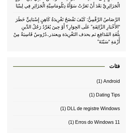
الْجَزَائِرِيِّ بَعْدَ أَنْ تَعَرَّتْ سَوْأَةُ دِبْلُومَاسِيَّةِ الْجَزَائِرِ فِي لِيبْيَا
الرَّصَاصُ الرَّقْمِيُّ: كَيْفَ تَفْضَحُ تَغْرِيدَةُ كَاهِنٍ إِسْبَانِيٍّ خَطَرَ
“الأَخْبَارِ الزَّائِفَةِ” عَلَى الجِوَارِ؟ أَوْ حِينَ يُغَرِّدُ رَجُلُ الدِّينِ
بِلُغَةِ المُدَافِعِ ثم يحذف التَغْرِيدَة ويعتذر..دُرُوسٌ قَاسِيَةٌ مِنْ
أَزْمَةِ “سَبْتَةَ”
فئات
(1)
Android
(1)
Dating Tips
(1)
DLL de registre Windows
(1)
Erros do Windows 11