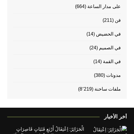
على مدار الساعة
(664)
فن
(211)
في الحضيض
(14)
في الصميم
(24)
في القمة
(14)
مدونات
(380)
ملفات ساخنة
(8٬219)
أخر الأخبار
الْجَزَائِرُ: اِعْتِقَالُ أَرْبَعِ فَتَيَاتٍ قَاصِرَاتٍ