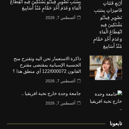
بِسَبَبِ تَصْوِيرِ فِيدْيُو يَشْتَكِينَ فِيهِ انْقِطَاعَ
الْمَاءِ وَعَدَمَ أَخْذِ حَمَّامٍ مُنْذُ أَسَابِيعَ
أغسطس 7, 2026
ذاكرة الاستعمار تحن اليه وتقترح منح
الجنسية الإسبانية بمقتضى مقترح
القانون 122/000072 أي منطق هذا ؟
أغسطس 7, 2026
جامعة وجدة خارج نخبة افريقيا ..
أغسطس 7, 2026
تابعونا