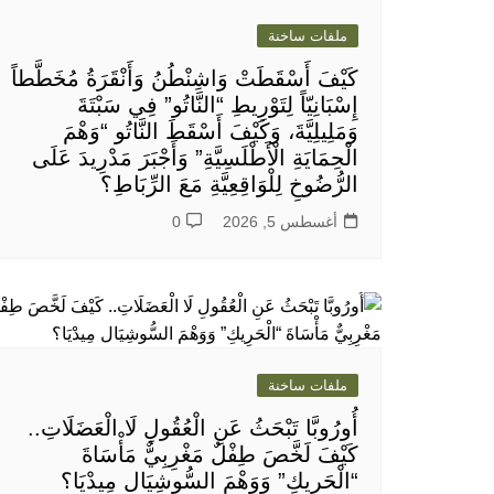
ملفات ساخنة
كَيْفَ أَسْقَطَتْ وَاشِنْطُنُ وَأَنْقَرَةُ مُخَطَّطاً
إِسْبَانِيّاً لِتَوْرِيطِ “النَّاتُو” فِي سَبْتَةَ
وَمَلِيلِيَّةَ، وَكَيْفَ أَسْقَطَ النَّاتُو “وَهْمَ
الْحِمَايَةِ الْأَطْلَسِيَّةِ” وَأَجْبَرَ مَدْرِيدَ عَلَى
الرُّضُوخِ لِلْوَاقِعِيَّةِ مَعَ الرِّبَاطِ؟
أغسطس 5, 2026
0
ملفات ساخنة
أُورُوبَّا تَبْحَثُ عَنِ الْعُقُولِ لَا الْعَضَلَاتِ..
كَيْفَ لَخَّصَ طِفْلٌ مَغْرِبِيٌّ مَأْسَاةَ
“الْحَرِيكِ” وَوَهْمَ السُّوشِيَال مِيدْيَا؟