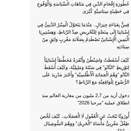
خُطُورَةِ إِقْحَامِ الدِّينِ فِي مَتَاهَاتِ السِّيَاسَةِ وَالْوُقُوعِ
فِي خَطِيئَةٍ سِيَاسِيَّةٍ كُبْرَى
قِسٌّ بِعَبَاءَةِ جِنِرَالٍ.. عِنْدَمَا يَتَحَوَّلُ الْمِنْبَرُ الدِّينِيُّ فِي
إِسْبَانِيَا إِلَى مِنَصَّةٍ لِلتَّحْرِيضِ ضِدَّ الرِّبَاطِ، وَهِسْتِيرِيَا
الْيَمِينِ الْإِسْبَانِيِّ تَصْطَدِمُ بِصَلَابَةِ مَغْرِبٍ وَاثِقٍ مِنْ
سِيَادَتِهِ
كَيْفَ أَسْقَطَتْ وَاشِنْطُنُ وَأَنْقَرَةُ مُخَطَّطاً إِسْبَانِيّاً
لِتَوْرِيطِ “النَّاتُو” فِي سَبْتَةَ وَمَلِيلِيَّةَ، وَكَيْفَ أَسْقَطَ
النَّاتُو “وَهْمَ الْحِمَايَةِ الْأَطْلَسِيَّةِ” وَأَجْبَرَ مَدْرِيدَ عَلَى
الرُّضُوخِ لِلْوَاقِعِيَّةِ مَعَ الرِّبَاطِ؟
دخول أزيد من 2,7 مليون من مغاربة العالم منذ
انطلاق عملية “مرحبا 2026”
أُورُوبَّا تَبْحَثُ عَنِ الْعُقُولِ لَا الْعَضَلَاتِ.. كَيْفَ لَخَّصَ
طِفْلٌ مَغْرِبِيٌّ مَأْسَاةَ “الْحَرِيكِ” وَوَهْمَ السُّوشِيَال
مِيدْيَا؟