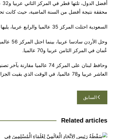
محققة نتيجة أفضل من السنة الماضية، حيث كانت تحتل المرك
السعودية احتلت المركز 35 عالميا والرابع عربيا، يليها المغرب في المركز الخامس عربيا و38 عالميا
عُمان في المركز الثامن عربيا و70 عالميا
.
وحافظ لبنان على المركز 74 عالم
العاشر عربيا و78 عالميا، في الوقت الذي بقيت الجزائر خارج عن التصنيف.
تصفّح
السابق
المقالات
Related articles