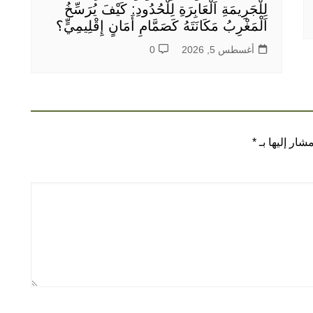
لِلْجَرِيمَةِ اَلْعَابِرَةِ لِلْحُدُودِ: كَيْفَ يُرَسِّخُ
اَلْمَغْرِبُ مَكَانَتَهُ كَصَمَّامِ أَمَانٍ إِقْلِيمِيٍّ؟
أغسطس 5, 2026
0
شار إليها بـ
*