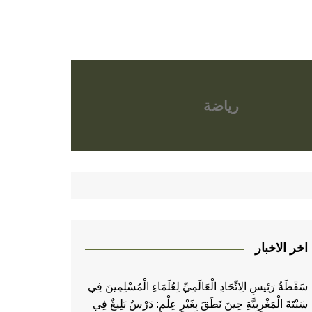
رياضة
اخر الاخبار
سَقْطَةُ رَئِيسِ الِاتِّحَادِ الْعَالَمِيِّ لِعُلَمَاءِ الْمُسْلِمِينَ فِي
سَبْتَةَ الْمَغْرِبِيَّةِ حِينَ نَطَقَ بِغَيْرِ عِلْمٍ: دَرْسٌ بَلِيغٌ فِي