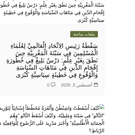
ملفات ساخنة
سَقْطَةُ رَئِيسِ الِاتِّحَادِ الْعَالَمِيِّ لِعُلَمَاءِ
الْمُسْلِمِينَ فِي سَبْتَةَ الْمَغْرِبِيَّةِ حِينَ
نَطَقَ بِغَيْرِ عِلْمٍ: دَرْسٌ بَلِيغٌ فِي خُطُورَةِ
إِقْحَامِ الدِّينِ فِي مَتَاهَاتِ السِّيَاسَةِ
وَالْوُقُوعِ فِي خَطِيئَةٍ سِيَاسِيَّةٍ كُبْرَى
أغسطس 5, 2026
0