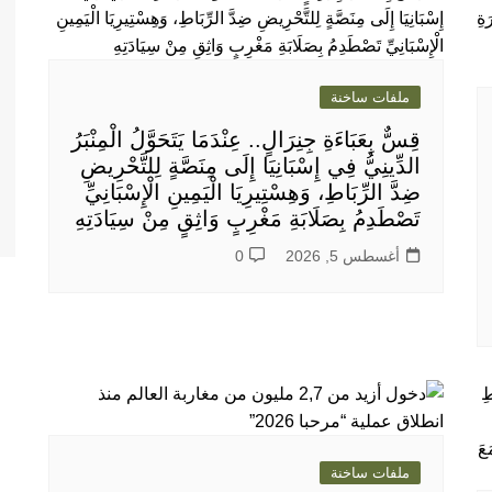
ملفات ساخنة
قِسٌّ بِعَبَاءَةِ جِنِرَالٍ.. عِنْدَمَا يَتَحَوَّلُ الْمِنْبَرُ
الدِّينِيُّ فِي إِسْبَانِيَا إِلَى مِنَصَّةٍ لِلتَّحْرِيضِ
ضِدَّ الرِّبَاطِ، وَهِسْتِيرِيَا الْيَمِينِ الْإِسْبَانِيِّ
تَصْطَدِمُ بِصَلَابَةِ مَغْرِبٍ وَاثِقٍ مِنْ سِيَادَتِهِ
أغسطس 5, 2026
0
ملفات ساخنة