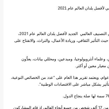
حلّ المغرب في المركز الخامس عربيا و38 عالميا في التصنيف العالمي الجديد لأفضل بلدان العالم عام 2021،
ث التأثير الثقافي، وريادة الأعمال، والتراث، والانفتاح على
 وعلماء أنثروبولوجيا، ومبدعين، ومحللي بيانات، يعدُّون
معيار معين أو أكثر
.
م، ويعتمد تقرير هذا العام على “عدد من الخصائص النوعية،
لتأثير بشكل مباشر على الاقتصادات الوطنية”
.
.
وتم تقديم السمات حسب الدولة في مسح شمل أكثر من 17 ألف شخص من جميع أنحاء العالم، إذ قام المشاركون