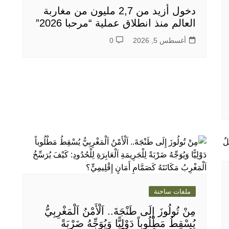
دخول أزيد من 2,7 مليون من مغاربة
العالم منذ انطلاق عملية “مرحبا 2026”
أغسطس 5, 2026
0
ملفات ساخنة
مِنْ تُولُوزَ إِلَى طَنْجَةَ.. اَلْأَمْنُ اَلْمَغْرِبِيُّ
يُسْقِطُ مَطْلُوباً دَوْلِيًّا وَيُوَجِّهُ ضَرْبَةً