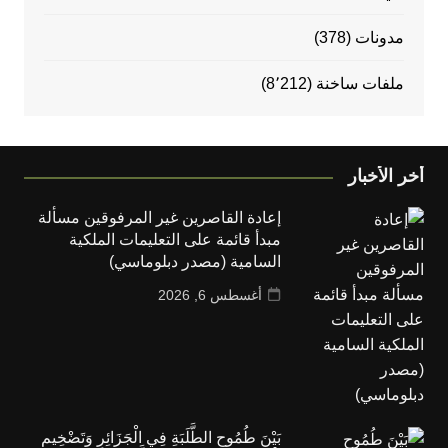
مدونات
(378)
ملفات ساخنة
(8٬212)
أخر الأخبار
إعادة القاصرين غير المرفوقين مسألة
مبدأ قائمة على التعليمات الملكية
السامية (مصدر دبلوماسي)
أغسطس 6, 2026
بَيْنَ طُمُوحِ الطَّلَبَةِ فِي الْجَزَائِرِ وَتَضْخِيمِ