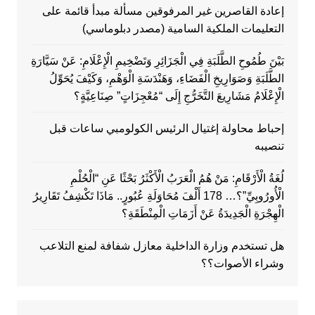
إعادة القاصرين غير المرفوقين مسألة مبدأ قائمة على
التعليمات الملكية السامية (مصدر دبلوماسي)
بَيْنَ طُمُوحِ الطَّلَبَةِ فِي الْجَزَائِرِ وَتَضْخِيمِ الْإِعْلَامِ: عَنْ سَيَّارَةِ
الطَّلَبَةِ وَصَوَارِيخِ الْفَضَاءِ، وَهَنْدَسَةِ الْوَهْمِ، وَكَيْفَ يُحَوِّلُ
الْإِعْلَامُ مَشَارِيعَ التَّخَرُّجِ إِلَى “مُعْجِزَاتٍ” صِنَاعِيَّةٍ؟
إحباط محاولة إغتيال الرئيس الكولومبي ساعات قبل
تنصيبه
لُغَةُ الْأَرْقَامِ: مَنْ هُمُ الْعَرَبُ الْأَكْثَرُ بَحْثًا عَنِ “الْحُلْمِ
الْأُورُوبِيِّ”؟… 178 أَلْفَ مُحَاوَلَةِ عُبُورٍ.. مَاذَا تَكْشِفُ تَقَارِيرُ
الْهِجْرَةِ الْجَدِيدَةُ عَنْ أَزَمَاتِ الْمِنْطَقَةِ؟
هل تستخدم وزارة الداخلية معازل شفافة لمنع التلاعب
وشراء الأصوات؟؟