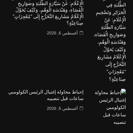
الْإِعْلَامِ: عَنْ سَيَّارَةِ الطَّلَبَةِ وَصَوَارِيخِ
الْفَضَاءِ، وَهَنْدَسَةِ الْوَهْمِ، وَكَيْفَ يُحَوِّلُ
الْإِعْلَامُ مَشَارِيعَ التَّخَرُّجِ إِلَى “مُعْجِزَاتٍ”
صِنَاعِيَّةٍ؟
أغسطس 6, 2026
إحباط محاولة إغتيال الرئيس الكولومبي
ساعات قبل تنصيبه
أغسطس 6, 2026