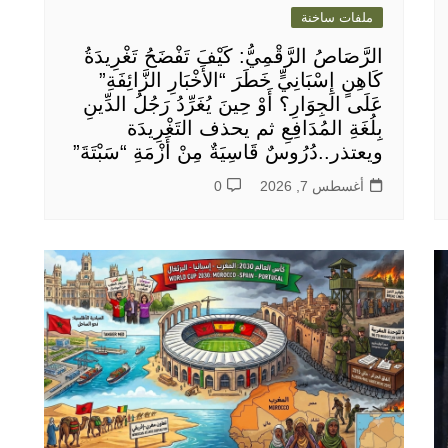
ملفات ساخنة
الرَّصَاصُ الرَّقْمِيُّ: كَيْفَ تَفْضَحُ تَغْرِيدَةُ
كَاهِنٍ إِسْبَانِيٍّ خَطَرَ “الأَخْبَارِ الزَّائِفَةِ”
عَلَى الجِوَارِ؟ أَوْ حِينَ يُغَرِّدُ رَجُلُ الدِّينِ
بِلُغَةِ المُدَافِعِ ثم يحذف التَغْرِيدَة
ويعتذر..دُرُوسٌ قَاسِيَةٌ مِنْ أَزْمَةِ “سَبْتَةَ”
أغسطس 7, 2026
0