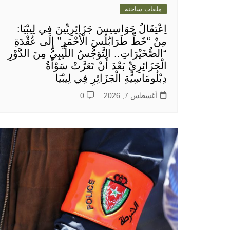
ملفات ساخنة
اِعْتِقَالُ جَوَاسِيسَ جَزَائِرِيِّينَ فِي لِيبْيَا:
مِنْ “خَطِّ طَرَابُلُسَ الْأَحْمَرِ” إِلَى عُقْدَةِ
“الصُّخَيْرَاتِ.. التَّوَجُّسُ اللِّيبِيُّ مِنَ الدَّوْرِ
الْجَزَائِرِيِّ بَعْدَ أَنْ تَعَرَّتْ سَوْأَةُ
دِبْلُومَاسِيَّةِ الْجَزَائِرِ فِي لِيبْيَا
أغسطس 7, 2026
0