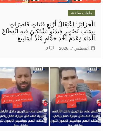
ملفات ساخنة
الْجَزَائِرُ: اِعْتِقَالُ أَرْبَعِ فَتَيَاتٍ قَاصِرَاتٍ
بِسَبَبِ تَصْوِيرِ فِيدْيُو يَشْتَكِينَ فِيهِ انْقِطَاعَ
الْمَاءِ وَعَدَمَ أَخْذِ حَمَّامٍ مُنْذُ أَسَابِيعَ
أغسطس 7, 2026
0