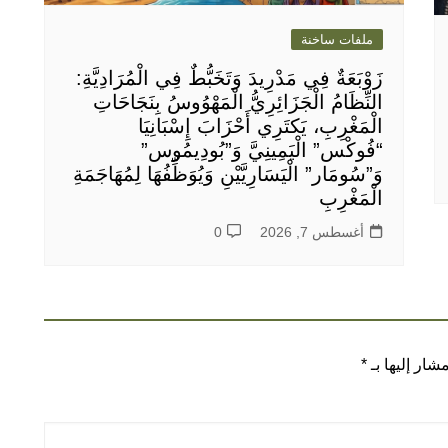
ملفات ساخنة
زَوْبَعَةٌ فِي مَدْرِيدَ وَتَخَبُّطٌ فِي الْمُرَادِيَّةِ:
النِّظَامُ الْجَزَائِرِيُّ الْمَهْوُوسُ بِنَجَاحَاتِ
الْمَغْرِبِ، يَكتَرِي أَحْزَابَ إِسْبَانِيَا
“فُوكْس” الْيَمِينِيَّ وَ”بُودِيمُوس”
وَ”سُومَار” الْيَسَارِيَّيْنِ وَيُوَظِّفُهَا لِمُهَاجَمَةِ
الْمَغْرِبِ
أغسطس 7, 2026
0
شار إليها بـ
*