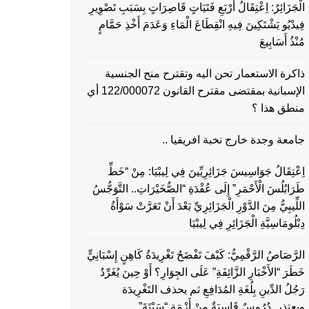
الْجَزَائِرُ: اِعْتِقَالُ أَرْبَعِ فَتَيَاتٍ قَاصِرَاتٍ بِسَبَبِ تَصْوِيرِ
فِيدْيُو يَشْتَكِينَ فِيهِ انْقِطَاعَ الْمَاءِ وَعَدَمَ أَخْذِ حَمَّامٍ
مُنْذُ أَسَابِيعَ
ذاكرة الاستعمار تحن اليه وتقترح منح الجنسية
الإسبانية بمقتضى مقترح القانون 122/000072 أي
منطق هذا ؟
جامعة وجدة خارج نخبة افريقيا ..
اِعْتِقَالُ جَوَاسِيسَ جَزَائِرِيِّينَ فِي لِيبْيَا: مِنْ “خَطِّ
طَرَابُلُسَ الْأَحْمَرِ” إِلَى عُقْدَةِ “الصُّخَيْرَاتِ.. التَّوَجُّسُ
اللِّيبِيُّ مِنَ الدَّوْرِ الْجَزَائِرِيِّ بَعْدَ أَنْ تَعَرَّتْ سَوْأَةُ
دِبْلُومَاسِيَّةِ الْجَزَائِرِ فِي لِيبْيَا
الرَّصَاصُ الرَّقْمِيُّ: كَيْفَ تَفْضَحُ تَغْرِيدَةُ كَاهِنٍ إِسْبَانِيٍّ
خَطَرَ “الأَخْبَارِ الزَّائِفَةِ” عَلَى الجِوَارِ؟ أَوْ حِينَ يُغَرِّدُ
رَجُلُ الدِّينِ بِلُغَةِ المُدَافِعِ ثم يحذف التَغْرِيدَة
ويعتذر..دُرُوسٌ قَاسِيَةٌ مِنْ أَزْمَةِ “سَبْتَةَ”