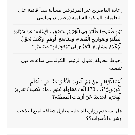
إعادة القاصرين غير المرفوقين مسألة مبدأ قائمة على
التعليمات الملكية السامية (مصدر دبلوماسي)
بَيْنَ طُمُوحِ الطَّلَبَةِ فِي الْجَزَائِرِ وَتَضْخِيمِ الْإِعْلَامِ: عَنْ سَيَّارَةِ
الطَّلَبَةِ وَصَوَارِيخِ الْفَضَاءِ، وَهَنْدَسَةِ الْوَهْمِ، وَكَيْفَ يُحَوِّلُ
الْإِعْلَامُ مَشَارِيعَ التَّخَرُّجِ إِلَى “مُعْجِزَاتٍ” صِنَاعِيَّةٍ؟
إحباط محاولة إغتيال الرئيس الكولومبي ساعات قبل
تنصيبه
لُغَةُ الْأَرْقَامِ: مَنْ هُمُ الْعَرَبُ الْأَكْثَرُ بَحْثًا عَنِ “الْحُلْمِ
الْأُورُوبِيِّ”؟… 178 أَلْفَ مُحَاوَلَةِ عُبُورٍ.. مَاذَا تَكْشِفُ تَقَارِيرُ
الْهِجْرَةِ الْجَدِيدَةُ عَنْ أَزَمَاتِ الْمِنْطَقَةِ؟
هل تستخدم وزارة الداخلية معازل شفافة لمنع التلاعب
وشراء الأصوات؟؟