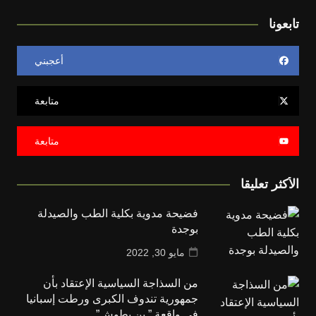
تابعونا
أعجبني
متابعة
متابعة
الأكثر تعليقا
فضيحة مدوية بكلية الطب والصيدلة
بوجدة
مايو 30, 2022
من السذاجة السياسية الإعتقاد بأن
جمهورية تندوف الكبرى ورطت إسبانيا
في واقعة ” بن بطوش”