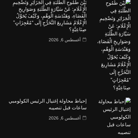
بَيْنَ طُمُوحِ الطَّلَبَةِ فِي الْجَزَائِرِ وَتَضْخِيمِ
الْإِعْلَامِ: عَنْ سَيَّارَةِ الطَّلَبَةِ وَصَوَارِيخِ
الْفَضَاءِ، وَهَنْدَسَةِ الْوَهْمِ، وَكَيْفَ يُحَوِّلُ
الْإِعْلَامُ مَشَارِيعَ التَّخَرُّجِ إِلَى “مُعْجِزَاتٍ”
صِنَاعِيَّةٍ؟
أغسطس 6, 2026
إحباط محاولة إغتيال الرئيس الكولومبي
ساعات قبل تنصيبه
أغسطس 6, 2026