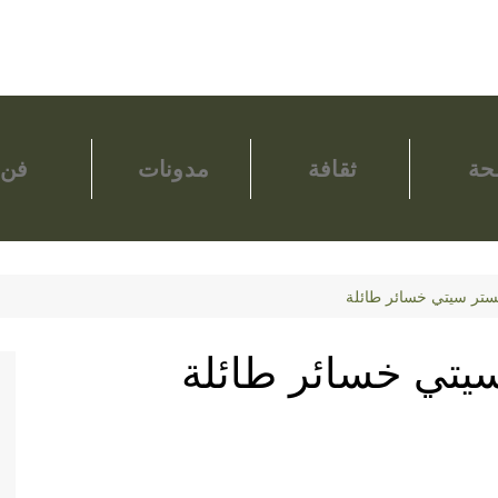
ة
ثقافة
مدونات
فن
شستر سيتي خسائر طائلة
سيتي خسائر طائلة