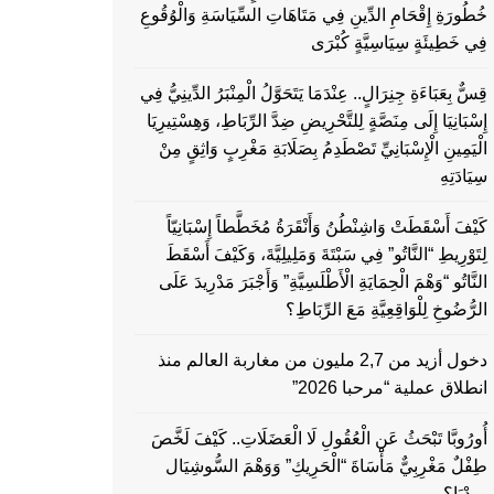
خُطُورَةِ إِقْحَامِ الدِّينِ فِي مَتَاهَاتِ السِّيَاسَةِ وَالْوُقُوعِ
فِي خَطِيئَةٍ سِيَاسِيَّةٍ كُبْرَى
قِسٌّ بِعَبَاءَةِ جِنِرَالٍ.. عِنْدَمَا يَتَحَوَّلُ الْمِنْبَرُ الدِّينِيُّ فِي
إِسْبَانِيَا إِلَى مِنَصَّةٍ لِلتَّحْرِيضِ ضِدَّ الرِّبَاطِ، وَهِسْتِيرِيَا
الْيَمِينِ الْإِسْبَانِيِّ تَصْطَدِمُ بِصَلَابَةِ مَغْرِبٍ وَاثِقٍ مِنْ
سِيَادَتِهِ
كَيْفَ أَسْقَطَتْ وَاشِنْطُنُ وَأَنْقَرَةُ مُخَطَّطاً إِسْبَانِيّاً
لِتَوْرِيطِ “النَّاتُو” فِي سَبْتَةَ وَمَلِيلِيَّةَ، وَكَيْفَ أَسْقَطَ
النَّاتُو “وَهْمَ الْحِمَايَةِ الْأَطْلَسِيَّةِ” وَأَجْبَرَ مَدْرِيدَ عَلَى
الرُّضُوخِ لِلْوَاقِعِيَّةِ مَعَ الرِّبَاطِ؟
دخول أزيد من 2,7 مليون من مغاربة العالم منذ
انطلاق عملية “مرحبا 2026”
أُورُوبَّا تَبْحَثُ عَنِ الْعُقُولِ لَا الْعَضَلَاتِ.. كَيْفَ لَخَّصَ
طِفْلٌ مَغْرِبِيٌّ مَأْسَاةَ “الْحَرِيكِ” وَوَهْمَ السُّوشِيَال
مِيدْيَا؟