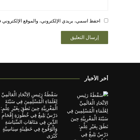
احفظ اسمي، بريدي الإلكتروني، والموقع الإلكتروني ف
أخر الأخبار
سَقْطَةُ رَئِيسِ الِاتِّحَادِ الْعَالَمِيِّ
لِعُلَمَاءِ الْمُسْلِمِينَ فِي سَبْتَةَ
الْمَغْرِبِيَّةِ حِينَ نَطَقَ بِغَيْرِ عِلْمٍ:
دَرْسٌ بَلِيغٌ فِي خُطُورَةِ إِقْحَامِ
الدِّينِ فِي مَتَاهَاتِ السِّيَاسَةِ
وَالْوُقُوعِ فِي خَطِيئَةٍ سِيَاسِيَّةٍ
كُبْرَى