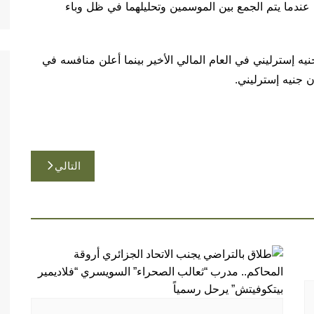
على صورة مالية أفضل في نهاية موسم 2020-2021 عندما يتم الجمع بين الموسمين وتحليلهما في ظل وباء
ق تشيلسي أرباحا قدرها 32.5 مليون جنيه إسترليني في العام المالي الأخير بينما أعلن منافسه في
التالي