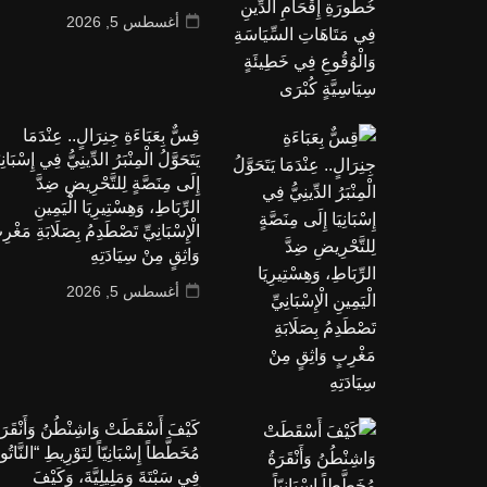
أغسطس 5, 2026
قِسٌّ بِعَبَاءَةِ جِنِرَالٍ.. عِنْدَمَا
يَتَحَوَّلُ الْمِنْبَرُ الدِّينِيُّ فِي إِسْبَانِي
إِلَى مِنَصَّةٍ لِلتَّحْرِيضِ ضِدَّ
الرِّبَاطِ، وَهِسْتِيرِيَا الْيَمِينِ
الْإِسْبَانِيِّ تَصْطَدِمُ بِصَلَابَةِ مَغْرِ
وَاثِقٍ مِنْ سِيَادَتِهِ
أغسطس 5, 2026
كَيْفَ أَسْقَطَتْ وَاشِنْطُنُ وَأَنْقَرَة
مُخَطَّطاً إِسْبَانِيّاً لِتَوْرِيطِ “النَّاتُو
فِي سَبْتَةَ وَمَلِيلِيَّةَ، وَكَيْفَ