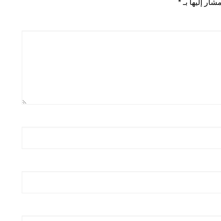
شار إليها بـ
*