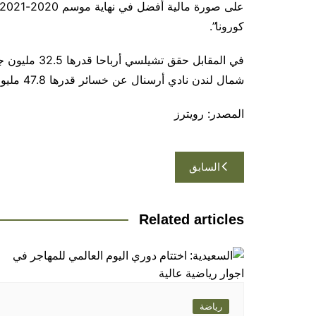
كورونا”.
في المقابل حق
شمال لندن نادي أرسنال عن خسائر قدرها 47.8 مليون جنيه إسترليني.
المصدر: رويترز
تصفّح
السابق
المقالات
Related articles
رياضة