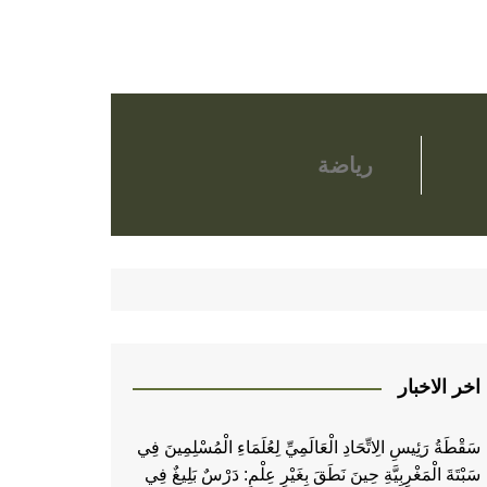
رياضة
اخر الاخبار
سَقْطَةُ رَئِيسِ الِاتِّحَادِ الْعَالَمِيِّ لِعُلَمَاءِ الْمُسْلِمِينَ فِي
سَبْتَةَ الْمَغْرِبِيَّةِ حِينَ نَطَقَ بِغَيْرِ عِلْمٍ: دَرْسٌ بَلِيغٌ فِي