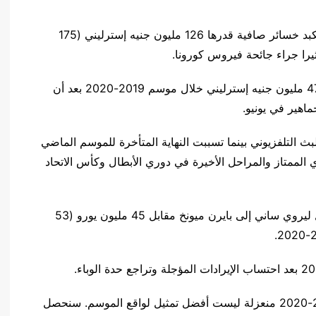
قال نادي مانشستر سيتي الإنجليزي اليوم الثلاثاء إنه تكبد خسائر صافية قدرها 126 مليون جنيه إسترليني (175
وتراجعت إيرادات السيتي بنسبة 11 في المئة إلى 478.4 مليون جنيه إسترليني خلال موسم 2019-2020 بعد أن
اهير في يونيو.
لبث التلفزيوني بينما تسببت النهاية المتأخرة للموسم الماضي
 الممتاز والمراحل الأخيرة في دوري الأبطال وكأس الاتحاد
وتأجلت أيضا إيرادات مبيعات لاعبين مثل صفقة انتقال ليروي ساني إلى بايرن ميونخ مقابل 45 مليون يورو (53
وقال الرئيس التنفيذي فيران سوريانو: “حسابات 2019-2020 منعزلة ليست أفضل تمثيل لواقع الموسم. سنحصل