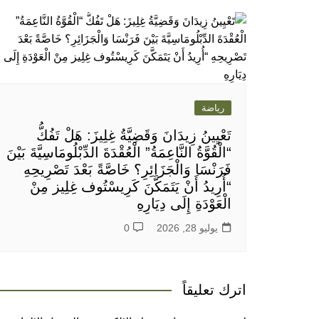
رياضة
تَعْيِينُ زِيدَانَ وَقَضِيَّةُ غِلِيزَ: هَلْ تَفُكُّ
“الْقُوَّةُ النَّاعِمَةُ” الْعُقْدَةَ الدِّبْلُومَاسِيَّةَ بَيْنَ
فَرَنْسَا وَالْجَزَائِرِ؟ خَاصَّةً بَعْدَ تَصْرِيحِهِ
“أُرِيدُ أَنْ يَتَمَكَّنَ كَرِيسْتُوف غِلِيز مِنْ
الْعَوْدَةِ إِلَى دِيَارِهِ
يوليو 28, 2026
0
اترك تعليقاً