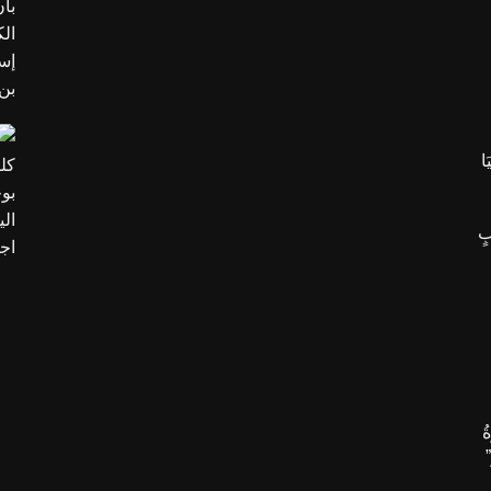
َا
بٍ
ُ
”