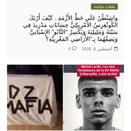
ملفات ساخنة
واشِنْطُنُ عَلَى خَطِّ الأَزْمَةِ.. كَيْفَ أَرْبَكَ
الكُونْغِرِسُ الأَمْرِيكِيُّ حِسَابَاتِ مَدْرِيدَ فِي
سَبْتَةَ وَمَلِيلِيَةَ وَيَكْسِرُ “التَّابُو” الإِسْبَانِيَّ
وَيَصِفُهُمَا بِـ”الأَرَاضِي المَغْرِبِيَّةِ؟
أغسطس 6, 2026
0