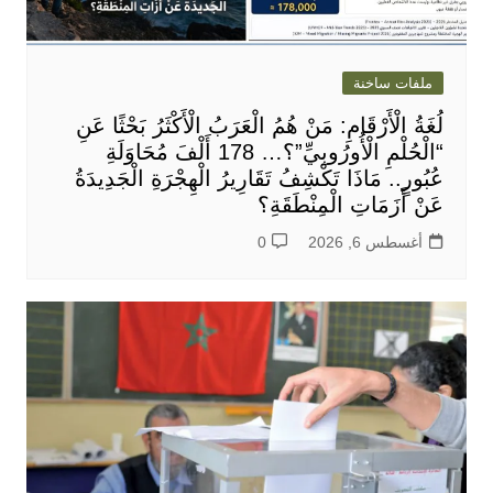
ملفات ساخنة
لُغَةُ الْأَرْقَامِ: مَنْ هُمُ الْعَرَبُ الْأَكْثَرُ بَحْثًا عَنِ
“الْحُلْمِ الْأُورُوبِيِّ”؟… 178 أَلْفَ مُحَاوَلَةِ
عُبُورٍ.. مَاذَا تَكْشِفُ تَقَارِيرُ الْهِجْرَةِ الْجَدِيدَةُ
عَنْ أَزَمَاتِ الْمِنْطَقَةِ؟
أغسطس 6, 2026
0