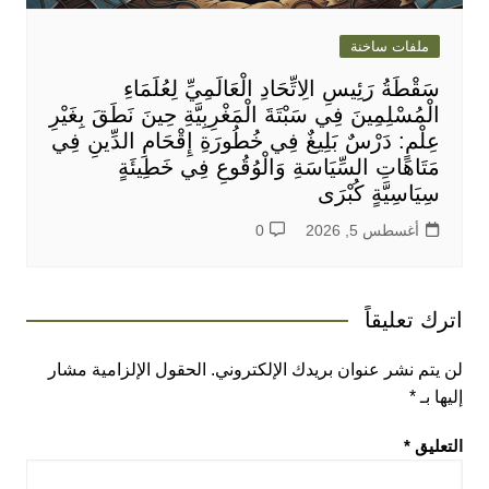
ملفات ساخنة
سَقْطَةُ رَئِيسِ الِاتِّحَادِ الْعَالَمِيِّ لِعُلَمَاءِ
الْمُسْلِمِينَ فِي سَبْتَةَ الْمَغْرِبِيَّةِ حِينَ نَطَقَ بِغَيْرِ
عِلْمٍ: دَرْسٌ بَلِيغٌ فِي خُطُورَةِ إِقْحَامِ الدِّينِ فِي
مَتَاهَاتِ السِّيَاسَةِ وَالْوُقُوعِ فِي خَطِيئَةٍ
سِيَاسِيَّةٍ كُبْرَى
أغسطس 5, 2026
0
اترك تعليقاً
لن يتم نشر عنوان بريدك الإلكتروني.
الحقول الإلزامية مشار
إليها بـ
*
التعليق
*