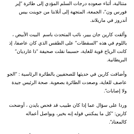
متتالية، أثناء صعوده درجات السلم المؤدي إلى طائرة “إير
فورس ون”، الجمعة، المتجهة إلى أتلانتا من جوينت بيس
أندروز في ماريلاند.
وألقت كارين جان بيير، نائب المتحدث باسم البيت الأبيض ،
باللوم في هذه “السقطات” على الطقس الذي كان عاصفا، إذ
كانت الرياح قوية للغاية، حسبما نقلت صحيفة “ذا غارديان”
البريطانية.
وأضافت كارين في حديثها للصحفيين بالطائرة الرئاسية : “الجو
عاصف للغاية، وصعدت الطائرة بصعوبة. صحة الرئيس جيدة
ولا إصابات”.
وردا على سؤال عما إذا كان طبيب قد فحص بايدن ، أوضحت
كارين: “كل ما يمكنني قوله إنه بخير، ويواصل أعماله
كالمعتاد”.