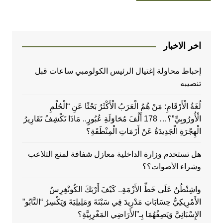
اخر الاخبار
إحباط محاولة إغتيال الرئيس الكولومبي ساعات قبل
تنصيبه
لُغَةُ الْأَرْقَامِ: مَنْ هُمُ الْعَرَبُ الْأَكْثَرُ بَحْثًا عَنِ “الْحُلْمِ
الْأُورُوبِيِّ”؟… 178 أَلْفَ مُحَاوَلَةِ عُبُورٍ.. مَاذَا تَكْشِفُ تَقَارِيرُ
الْهِجْرَةِ الْجَدِيدَةُ عَنْ أَزَمَاتِ الْمِنْطَقَةِ؟
هل تستخدم وزارة الداخلية معازل شفافة لمنع التلاعب
وشراء الأصوات؟؟
واشِنْطُنُ عَلَى خَطِّ الأَزْمَةِ.. كَيْفَ أَرْبَكَ الكُونْغِرِسُ
الأَمْرِيكِيُّ حِسَابَاتِ مَدْرِيدَ فِي سَبْتَةَ وَمَلِيلِيَةَ وَيَكْسِرُ “التَّابُو”
الإِسْبَانِيَّ وَيَصِفُهُمَا بِـ”الأَرَاضِي المَغْرِبِيَّةِ؟