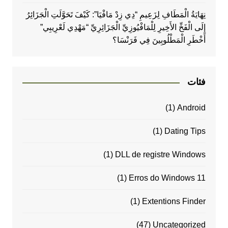
نِهَايَةُ الْمَطَافِ لِزَعِيمِ “دِي زِدْ مَافْيَا”: كَيْفَ تَحَوَّلَتِ الْجَزَائِرُ
إِلَى الْفَخِّ الأَخِيرِ لِلْمَافْيُوزِيِّ الْجَزَائِرِيِّ “مَهْدِي لَعْرِيبِي”
أَخْطَرِ الْمَطْلُوبِينَ فِي فَرَنْسَا؟
فئات
(1)
Android
(1)
Dating Tips
(1)
DLL de registre Windows
(1)
Erros do Windows 11
(1)
Extentions Finder
(47)
Uncategorized