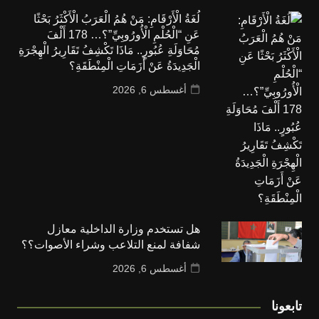
لُغَةُ الْأَرْقَامِ: مَنْ هُمُ الْعَرَبُ الْأَكْثَرُ بَحْثًا
عَنِ “الْحُلْمِ الْأُورُوبِيِّ”؟… 178 أَلْفَ
مُحَاوَلَةِ عُبُورٍ.. مَاذَا تَكْشِفُ تَقَارِيرُ الْهِجْرَةِ
الْجَدِيدَةُ عَنْ أَزَمَاتِ الْمِنْطَقَةِ؟
أغسطس 6, 2026
هل تستخدم وزارة الداخلية معازل
شفافة لمنع التلاعب وشراء الأصوات؟؟
أغسطس 6, 2026
تابعونا