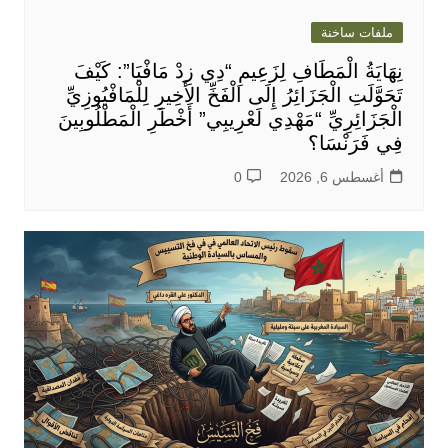
ملفات ساخنة
نِهَايَةُ الْمَطَافِ لِزَعِيمِ “دِي زِدْ مَافْيَا”: كَيْفَ
تَحَوَّلَتِ الْجَزَائِرُ إِلَى الْفَخِّ الأَخِيرِ لِلْمَافْيُوزِيِّ
الْجَزَائِرِيِّ “مَهْدِي لَعْرِيبِي” أَخْطَرِ الْمَطْلُوبِينَ
فِي فَرَنْسَا؟
أغسطس 6, 2026
0