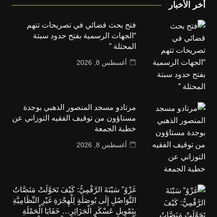
أخر الأخبار
فتح بحث قضائي في تصريحات تتهم
“الجهات الرسمية بفتح حدود سبتة
المحتلة ”
أغسطس 8, 2026
مرتادو مسجد المنصور الذهبي بوجدة
مستاؤون من توقيف الفقيه التوزاني عن
خطبة الجمعة
أغسطس 8, 2026
غَزْوُ” سَبْتَةَ الرَّقْمِيُّ: كَيْفَ تَحَوَّلَتْ مَنَصَّاتُ
التَّوَاصُلِ إِلَى بُوصَلَةٍ لِلْهِجْرَةِ غَيْرِ النِّظَامِيَّةِ
بِتَمْوِيلِ عَسْكَرِ الْجَزَائِرِ… خَفَايَا الْحَمْلَةِ