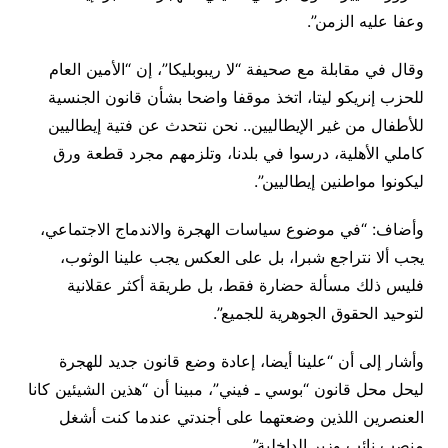
وعفا عليه الزمن”.
وقال في مقابلة مع صحيفة “لا ريبوبليكا”، إن “الأمين العام
للحزب إنريكو ليتا، اتخذ موقفا واضحا بشأن قانون الجنسية
للأطفال من غير الإيطاليين.. نحن نتحدث عن فتية إيطاليين
كاملي الأهلية، درسوا في بلدنا، وتلزمهم مجرد قطعة ورق
ليكونوا مواطنين إيطاليين”.
وأضاف: “في موضوع سياسات الهجرة والاندماج الاجتماعي،
يجب ألا نتراجع شبرا، بل على العكس يجب علينا الوثوب،
فليس ذلك مسألة حضارة فقط، بل طريقة أكثر عقلانية
لتوحيد الحقوق الجوهرية للجميع”.
وأشار إلى أن “علينا أيضا، إعادة وضع قانون جديد للهجرة
ليحل محل قانون “بوسي ـ فيني”، مبينا أن “هذين الشيئين كانا
العنصرين اللذين وضعتهما على أجندتي عندما كنت أشغل
منصب نائب وزير الداخلية”.