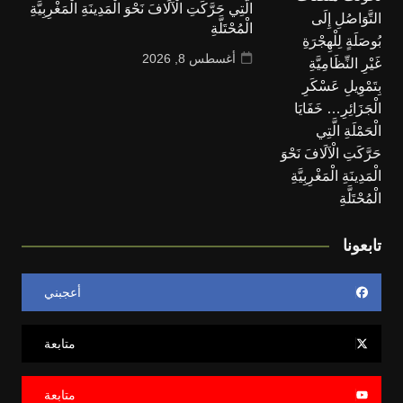
الَّتِي حَرَّكَتِ الْآلَافَ نَحْوَ الْمَدِينَةِ الْمَغْرِبِيَّةِ
الْمُحْتَلَّةِ
أغسطس 8, 2026
تابعونا
أعجبني
متابعة
متابعة