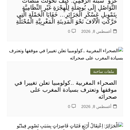
غَزْوُ” سَبْتَةَ الرَّقْمِيُّ: كَيْفَ تَحَوَّلَتْ مَنَصَّاتُ
التَّوَاصُلِ إِلَى بُوصَلَةٍ لِلْهِجْرَةِ غَيْرِ النِّظَامِيَّةِ
بِتَمْوِيلِ عَسْكَرِ الْجَزَائِرِ… خَفَايَا الْحَمْلَةِ الَّتِي
حَرَّكَتِ الْآلَافَ نَحْوَ الْمَدِينَةِ الْمَغْرِبِيَّةِ الْمُحْتَلَّةِ
أغسطس 8, 2026
0
ملفات ساخنة
الصحراء المغربية ..كولومبيا تعلن تغييرا في
موقفها وتعترف بسيادة المغرب على
صحرائه
أغسطس 8, 2026
0