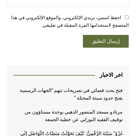
احفظ اسمي، بريدي الإلكتروني، والموقع الإلكتروني في هذا
المتصفح لاستخدامها المرة المقبلة في تعليقي.
اخر الاخبار
فتح بحث قضائي في تصريحات تتهم “الجهات الرسمية
بفتح حدود سبتة المحتلة ”
مرتادو مسجد المنصور الذهبي بوجدة مستاؤون من
توقيف الفقيه التوزاني عن خطبة الجمعة
غَزْوُ” سَبْتَةَ الرَّقْمِيُّ: كَيْفَ تَحَوَّلَتْ مَنَصَّاتُ التَّوَاصُلِ إِلَى