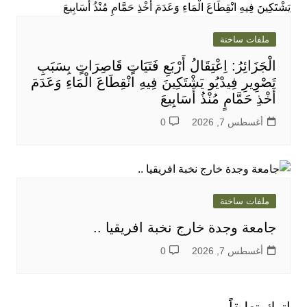
ملفات ساخنة
الْجَزَائِرُ: اِعْتِقَالُ أَرْبَعِ فَتَيَاتٍ قَاصِرَاتٍ بِسَبَبِ
تَصْوِيرِ فِيدْيُو يَشْتَكِينَ فِيهِ انْقِطَاعَ الْمَاءِ وَعَدَمَ
أَخْذِ حَمَّامٍ مُنْذُ أَسَابِيعَ
أغسطس 7, 2026
0
ملفات ساخنة
جامعة وجدة خارج نخبة افريقيا ..
أغسطس 7, 2026
0
اترك تعليقاً