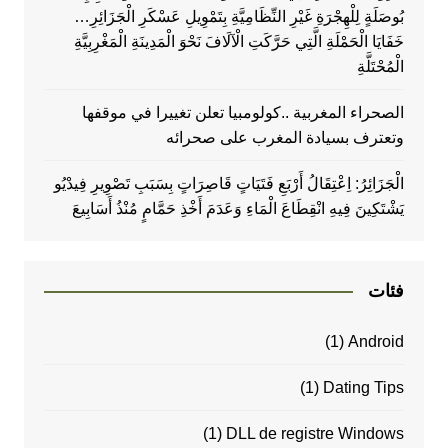
بُوصَلَةٍ لِلْهِجْرَةِ غَيْرِ النِّظَامِيَّةِ بِتَمْوِيلِ عَسْكَرِ الْجَزَائِرِ…
خَفَايَا الْحَمْلَةِ الَّتِي حَرَّكَتِ الْآلَافَ نَحْوَ الْمَدِينَةِ الْمَغْرِبِيَّةِ
الْمُحْتَلَّةِ
الصحراء المغربية ..كولومبيا تعلن تغييرا في موقفها
وتعترف بسيادة المغرب على صحرائه
الْجَزَائِرُ: اِعْتِقَالُ أَرْبَعِ فَتَيَاتٍ قَاصِرَاتٍ بِسَبَبِ تَصْوِيرِ فِيدْيُو
يَشْتَكِينَ فِيهِ انْقِطَاعَ الْمَاءِ وَعَدَمَ أَخْذِ حَمَّامٍ مُنْذُ أَسَابِيعَ
فئات
(1)
Android
(1)
Dating Tips
(1)
DLL de registre Windows