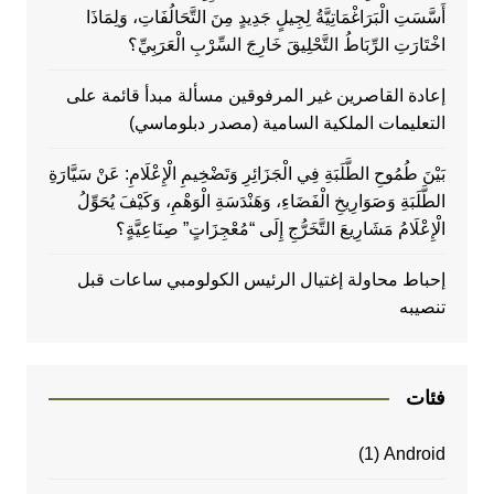
أَسَّسَتِ الْبَرَاغْمَاتِيَّةُ لِجِيلٍ جَدِيدٍ مِنَ التَّحَالُفَاتِ، وَلِمَاذَا
اخْتَارَتِ الرِّبَاطُ التَّحْلِيقَ خَارِجَ السِّرْبِ الْعَرَبِيِّ؟
إعادة القاصرين غير المرفوقين مسألة مبدأ قائمة على
التعليمات الملكية السامية (مصدر دبلوماسي)
بَيْنَ طُمُوحِ الطَّلَبَةِ فِي الْجَزَائِرِ وَتَضْخِيمِ الْإِعْلَامِ: عَنْ سَيَّارَةِ
الطَّلَبَةِ وَصَوَارِيخِ الْفَضَاءِ، وَهَنْدَسَةِ الْوَهْمِ، وَكَيْفَ يُحَوِّلُ
الْإِعْلَامُ مَشَارِيعَ التَّخَرُّجِ إِلَى “مُعْجِزَاتٍ” صِنَاعِيَّةٍ؟
إحباط محاولة إغتيال الرئيس الكولومبي ساعات قبل
تنصيبه
فئات
(1)
Android