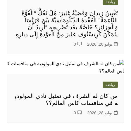
رياضة
تَعْيِينُ زِيدَانَ وَقَضِيَّةُ غِلِيزَ: هَلْ تَفُكُّ “الْقُوَّةُ
النَّاعِمَةُ” الْعُقْدَةَ الدِّبْلُومَاسِيَّةَ بَيْنَ فَرَنْسَا
وَالْجَزَائِرِ؟ خَاصَّةً بَعْدَ تَصْرِيحِهِ “أُرِيدُ أَنْ
يَتَمَكَّنَ كَرِيسْتُوف غِلِيز مِنْ الْعَوْدَةِ إِلَى دِيَارِهِ
يوليو 28, 2026
0
رياضة
من كان له الشرف في تمثيل نادي المولودي
ة في منافسات كاس العالم؟؟
يوليو 28, 2026
0