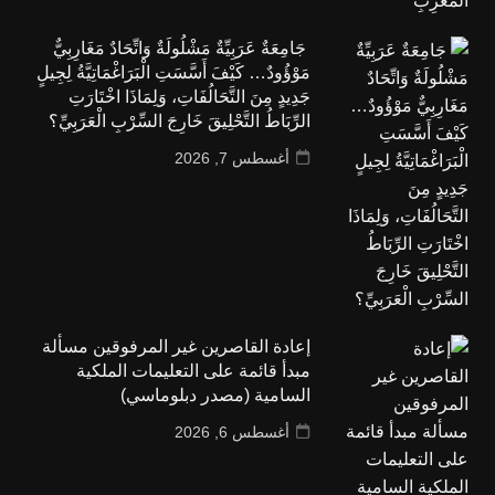
جَامِعَةٌ عَرَبِيِّةٌ مَشْلُولَةٌ وَاتِّحَادٌ مَغَارِبِيٌّ
مَوْؤُودٌ… كَيْفَ أَسَّسَتِ الْبَرَاغْمَاتِيَّةُ لِجِيلٍ
جَدِيدٍ مِنَ التَّحَالُفَاتِ، وَلِمَاذَا اخْتَارَتِ
الرِّبَاطُ التَّحْلِيقَ خَارِجَ السِّرْبِ الْعَرَبِيِّ؟
أغسطس 7, 2026
إعادة القاصرين غير المرفوقين مسألة
مبدأ قائمة على التعليمات الملكية
السامية (مصدر دبلوماسي)
أغسطس 6, 2026