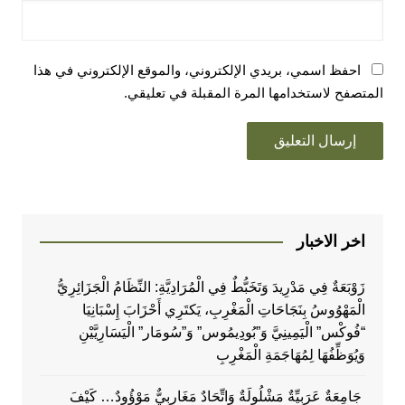
احفظ اسمي، بريدي الإلكتروني، والموقع الإلكتروني في هذا
المتصفح لاستخدامها المرة المقبلة في تعليقي.
اخر الاخبار
زَوْبَعَةٌ فِي مَدْرِيدَ وَتَخَبُّطٌ فِي الْمُرَادِيَّةِ: النِّظَامُ الْجَزَائِرِيُّ
الْمَهْوُوسُ بِنَجَاحَاتِ الْمَغْرِبِ، يَكتَرِي أَحْزَابَ إِسْبَانِيَا
“فُوكْس” الْيَمِينِيَّ وَ”بُودِيمُوس” وَ”سُومَار” الْيَسَارِيَّيْنِ
وَيُوَظِّفُهَا لِمُهَاجَمَةِ الْمَغْرِبِ
جَامِعَةٌ عَرَبِيِّةٌ مَشْلُولَةٌ وَاتِّحَادٌ مَغَارِبِيٌّ مَوْؤُودٌ… كَيْفَ