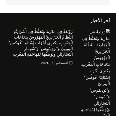
أخر الأخبار
زَوْبَعَةٌ فِي مَدْرِيدَ وَتَخَبُّطٌ فِي الْمُرَادِيَّةِ:
النِّظَامُ الْجَزَائِرِيُّ الْمَهْوُوسُ بِنَجَاحَاتِ
الْمَغْرِبِ، يَكتَرِي أَحْزَابَ إِسْبَانِيَا “فُوكْس”
الْيَمِينِيَّ وَ”بُودِيمُوس” وَ”سُومَار”
الْيَسَارِيَّيْنِ وَيُوَظِّفُهَا لِمُهَاجَمَةِ الْمَغْرِبِ
أغسطس 7, 2026