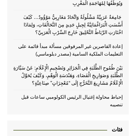
وَيُوَظِّفُهَا لِمُهَاجَمَةِ الْمَغْرِبِ
جَامِعَةٌ عَرَبِيِّةٌ مَشْلُولَةٌ وَاتِّحَادٌ مَغَارِبِيٌّ مَوْؤُودٌ… كَيْفَ
أَسَّسَتِ الْبَرَاغْمَاتِيَّةُ لِجِيلٍ جَدِيدٍ مِنَ التَّحَالُفَاتِ، وَلِمَاذَا
اخْتَارَتِ الرِّبَاطُ التَّحْلِيقَ خَارِجَ السِّرْبِ الْعَرَبِيِّ؟
إعادة القاصرين غير المرفوقين مسألة مبدأ قائمة على
التعليمات الملكية السامية (مصدر دبلوماسي)
بَيْنَ طُمُوحِ الطَّلَبَةِ فِي الْجَزَائِرِ وَتَضْخِيمِ الْإِعْلَامِ: عَنْ سَيَّارَةِ
الطَّلَبَةِ وَصَوَارِيخِ الْفَضَاءِ، وَهَنْدَسَةِ الْوَهْمِ، وَكَيْفَ يُحَوِّلُ
الْإِعْلَامُ مَشَارِيعَ التَّخَرُّجِ إِلَى “مُعْجِزَاتٍ” صِنَاعِيَّةٍ؟
إحباط محاولة إغتيال الرئيس الكولومبي ساعات قبل
تنصيبه
فئات