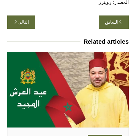
المصدر: رويترز
تصفّح
السابق
التالي
المقالات
Related articles