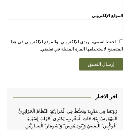
الموقع الإلكتروني
احفظ اسمي، بريدي الإلكتروني، والموقع الإلكتروني في هذا
المتصفح لاستخدامها المرة المقبلة في تعليقي.
اخر الاخبار
زَوْبَعَةٌ فِي مَدْرِيدَ وَتَخَبُّطٌ فِي الْمُرَادِيَّةِ: النِّظَامُ الْجَزَائِرِيُّ
الْمَهْوُوسُ بِنَجَاحَاتِ الْمَغْرِبِ، يَكتَرِي أَحْزَابَ إِسْبَانِيَا
“فُوكْس” الْيَمِينِيَّ وَ”بُودِيمُوس” وَ”سُومَار” الْيَسَارِيَّيْنِ