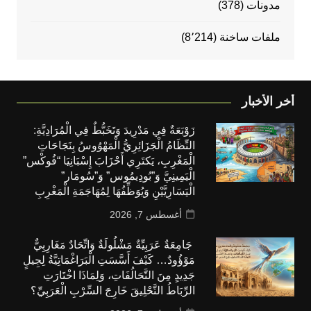
مدونات
(378)
ملفات ساخنة
(8٬214)
أخر الأخبار
زَوْبَعَةٌ فِي مَدْرِيدَ وَتَخَبُّطٌ فِي الْمُرَادِيَّةِ:
النِّظَامُ الْجَزَائِرِيُّ الْمَهْوُوسُ بِنَجَاحَاتِ
الْمَغْرِبِ، يَكتَرِي أَحْزَابَ إِسْبَانِيَا “فُوكْس”
الْيَمِينِيَّ وَ”بُودِيمُوس” وَ”سُومَار”
الْيَسَارِيَّيْنِ وَيُوَظِّفُهَا لِمُهَاجَمَةِ الْمَغْرِبِ
أغسطس 7, 2026
جَامِعَةٌ عَرَبِيِّةٌ مَشْلُولَةٌ وَاتِّحَادٌ مَغَارِبِيٌّ
مَوْؤُودٌ… كَيْفَ أَسَّسَتِ الْبَرَاغْمَاتِيَّةُ لِجِيلٍ
جَدِيدٍ مِنَ التَّحَالُفَاتِ، وَلِمَاذَا اخْتَارَتِ
الرِّبَاطُ التَّحْلِيقَ خَارِجَ السِّرْبِ الْعَرَبِيِّ؟