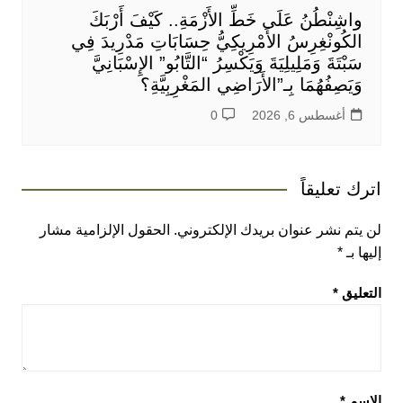
واشِنْطُنُ عَلَى خَطِّ الأَزْمَةِ.. كَيْفَ أَرْبَكَ
الكُونْغِرِسُ الأَمْرِيكِيُّ حِسَابَاتِ مَدْرِيدَ فِي
سَبْتَةَ وَمَلِيلِيَةَ وَيَكْسِرُ “التَّابُو” الإِسْبَانِيَّ
وَيَصِفُهُمَا بِـ”الأَرَاضِي المَغْرِبِيَّةِ؟
أغسطس 6, 2026
0
اترك تعليقاً
لن يتم نشر عنوان بريدك الإلكتروني.
الحقول الإلزامية مشار
إليها بـ
*
التعليق
*
الاسم
*