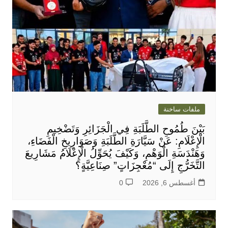
ملفات ساخنة
بَيْنَ طُمُوحِ الطَّلَبَةِ فِي الْجَزَائِرِ وَتَضْخِيمِ
الْإِعْلَامِ: عَنْ سَيَّارَةِ الطَّلَبَةِ وَصَوَارِيخِ الْفَضَاءِ،
وَهَنْدَسَةِ الْوَهْمِ، وَكَيْفَ يُحَوِّلُ الْإِعْلَامُ مَشَارِيعَ
التَّخَرُّجِ إِلَى “مُعْجِزَاتٍ” صِنَاعِيَّةٍ؟
أغسطس 6, 2026
0