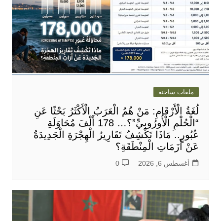
ملفات ساخنة
لُغَةُ الْأَرْقَامِ: مَنْ هُمُ الْعَرَبُ الْأَكْثَرُ بَحْثًا عَنِ
“الْحُلْمِ الْأُورُوبِيِّ”؟… 178 أَلْفَ مُحَاوَلَةِ
عُبُورٍ.. مَاذَا تَكْشِفُ تَقَارِيرُ الْهِجْرَةِ الْجَدِيدَةُ
عَنْ أَزَمَاتِ الْمِنْطَقَةِ؟
أغسطس 6, 2026
0