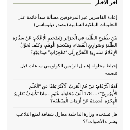
اخر الاخبار
إعادة القاصرين غير المرفوقين مسألة مبدأ قائمة على
التعليمات الملكية السامية (مصدر دبلوماسي)
بَيْنَ طُمُوحِ الطَّلَبَةِ فِي الْجَزَائِرِ وَتَضْخِيمِ الْإِعْلَامِ: عَنْ سَيَّارَةِ
الطَّلَبَةِ وَصَوَارِيخِ الْفَضَاءِ، وَهَنْدَسَةِ الْوَهْمِ، وَكَيْفَ يُحَوِّلُ
الْإِعْلَامُ مَشَارِيعَ التَّخَرُّجِ إِلَى “مُعْجِزَاتٍ” صِنَاعِيَّةٍ؟
إحباط محاولة إغتيال الرئيس الكولومبي ساعات قبل
تنصيبه
لُغَةُ الْأَرْقَامِ: مَنْ هُمُ الْعَرَبُ الْأَكْثَرُ بَحْثًا عَنِ “الْحُلْمِ
الْأُورُوبِيِّ”؟… 178 أَلْفَ مُحَاوَلَةِ عُبُورٍ.. مَاذَا تَكْشِفُ تَقَارِيرُ
الْهِجْرَةِ الْجَدِيدَةُ عَنْ أَزَمَاتِ الْمِنْطَقَةِ؟
هل تستخدم وزارة الداخلية معازل شفافة لمنع التلاعب
وشراء الأصوات؟؟