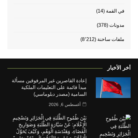
في القمة
(14)
مدونات
(378)
ملفات ساخنة
(8٬212)
أخر الأخبار
إعادة القاصرين غير المرفوقين مسألة
مبدأ قائمة على التعليمات الملكية
السامية (مصدر دبلوماسي)
أغسطس 6, 2026
بَيْنَ طُمُوحِ الطَّلَبَةِ فِي الْجَزَائِرِ وَتَضْخِيمِ
الْإِعْلَامِ: عَنْ سَيَّارَةِ الطَّلَبَةِ وَصَوَارِيخِ
الْفَضَاءِ، وَهَنْدَسَةِ الْوَهْمِ، وَكَيْفَ يُحَوِّلُ