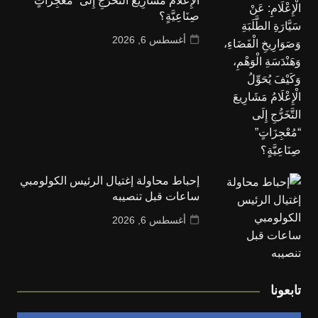
الْإِعْلَامُ مَشَارِيعَ التَّخَرُّجِ إِلَى “مُعْجِزَاتٍ”
صِنَاعِيَّةٍ؟
أغسطس 6, 2026
إحباط محاولة إغتيال الرئيس الكولومبي
ساعات قبل تنصيبه
أغسطس 6, 2026
تابعونا