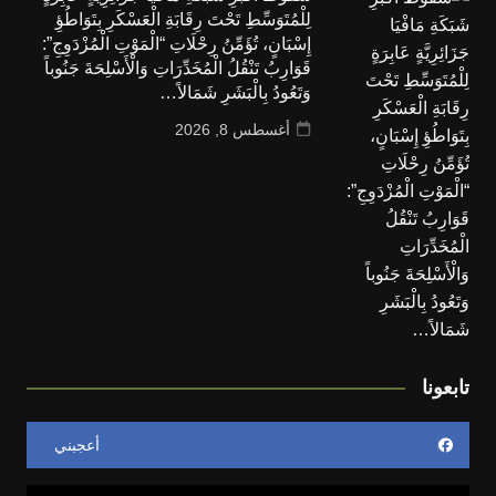
لِلْمُتَوَسِّطِ تَحْتَ رِقَابَةِ الْعَسْكَرِ بِتَوَاطُؤِ
إِسْبَانٍ، تُؤَمِّنُ رِحْلَاتِ “الْمَوْتِ الْمُزْدَوِجِ”:
قَوَارِبُ تَنْقُلُ الْمُخَدِّرَاتِ وَالْأَسْلِحَةَ جَنُوباً
وَتَعُودُ بِالْبَشَرِ شَمَالاً…
أغسطس 8, 2026
تابعونا
أعجبني