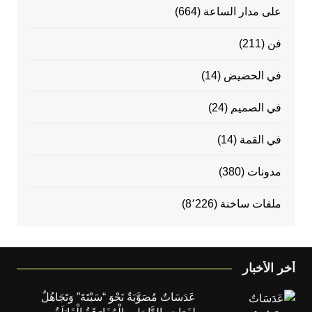
على مدار الساعة
(664)
فن
(211)
في الحضيض
(14)
في الصميم
(24)
في القمة
(14)
مدونات
(380)
ملفات ساخنة
(8٬226)
أخر الأخبار
عَدَسَاتٌ مُصَوَّبَةٌ نَحْوَ “سَبْتَةَ” وَتَجَاهُلٌ