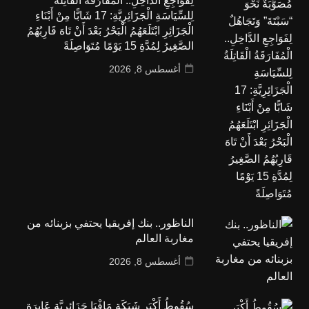
لِفَوَاجِعِ الدَّاخِلِ.. الْمُفَارَقَةُ الْقَاتِلَةُ
لِلسِّيَاسَةِ الْجَزَائِرِيَّةِ: 17 شَابًّا مِنْ أَبْنَاءِ
الْجَزَائِرِ ابْتَلَعَهُمُ الْبَحْرُ بَعْدَ أَنْ تَاهَ قَارِبُهُمُ
الصَّغِيرُ لِمُدَّةِ 15 يَوْمًا مُتَوَاصِلَةً
أغسطس 8, 2026
الناظور.. بنك إفريقيا يحتفي بزبنائه من
مغاربة العالم
أغسطس 8, 2026
سُقُوطُ أَكْبَرِ شَبَكَةِ مَافْيَا جَزَائِرِيَّةٍ عَابِرَةٍ