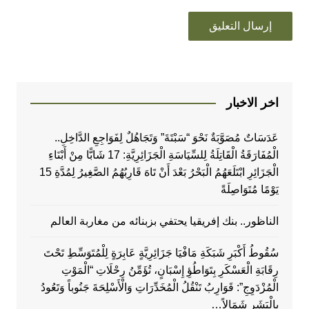
اخر الاخبار
عَدَسَاتٌ مُصَوَّبَةٌ نَحْوَ “سَبْتَةَ” وَتَجَاهُلٌ لِفَوَاجِعِ الدَّاخِلِ..
الْمُفَارَقَةُ الْقَاتِلَةُ لِلسِّيَاسَةِ الْجَزَائِرِيَّةِ: 17 شَابًّا مِنْ أَبْنَاءِ
الْجَزَائِرِ ابْتَلَعَهُمُ الْبَحْرُ بَعْدَ أَنْ تَاهَ قَارِبُهُمُ الصَّغِيرُ لِمُدَّةِ 15
يَوْمًا مُتَوَاصِلَةً
الناظور.. بنك إفريقيا يحتفي بزبنائه من مغاربة العالم
سُقُوطُ أَكْبَرِ شَبَكَةِ مَافْيَا جَزَائِرِيَّةٍ عَابِرَةٍ لِلْمُتَوَسِّطِ تَحْتَ
رِقَابَةِ الْعَسْكَرِ بِتَوَاطُؤِ إِسْبَانٍ، تُؤَمِّنُ رِحْلَاتِ “الْمَوْتِ
الْمُزْدَوِجِ”: قَوَارِبُ تَنْقُلُ الْمُخَدِّرَاتِ وَالْأَسْلِحَةَ جَنُوباً وَتَعُودُ
بِالْبَشَرِ شَمَالاً…