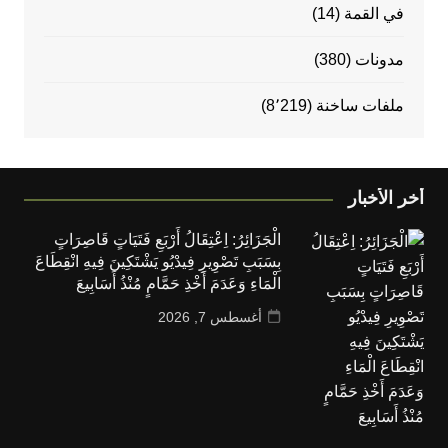
في القمة
(14)
مدونات
(380)
ملفات ساخنة
(8٬219)
أخر الأخبار
الْجَزَائِرُ: اِعْتِقَالُ أَرْبَعِ فَتَيَاتٍ قَاصِرَاتٍ
بِسَبَبِ تَصْوِيرِ فِيدْيُو يَشْتَكِينَ فِيهِ انْقِطَاعَ
الْمَاءِ وَعَدَمَ أَخْذِ حَمَّامٍ مُنْذُ أَسَابِيعَ
أغسطس 7, 2026