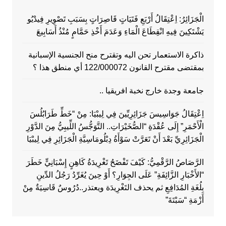
الْجَزَائِرُ: اِعْتِقَالُ أَرْبَعِ فَتَيَاتٍ قَاصِرَاتٍ بِسَبَبِ تَصْوِيرِ فِيدْيُو
يَشْتَكِينَ فِيهِ انْقِطَاعَ الْمَاءِ وَعَدَمَ أَخْذِ حَمَّامٍ مُنْذُ أَسَابِيعَ
ذاكرة الاستعمار تحن اليه وتقترح منح الجنسية الإسبانية
بمقتضى مقترح القانون 122/000072 أي منطق هذا ؟
جامعة وجدة خارج نخبة افريقيا ..
اِعْتِقَالُ جَوَاسِيسَ جَزَائِرِيِّينَ فِي لِيبْيَا: مِنْ “خَطِّ طَرَابُلُسَ
الْأَحْمَرِ” إِلَى عُقْدَةِ “الصُّخَيْرَاتِ.. التَّوَجُّسُ اللِّيبِيُّ مِنَ الدَّوْرِ
الْجَزَائِرِيِّ بَعْدَ أَنْ تَعَرَّتْ سَوْأَةُ دِبْلُومَاسِيَّةِ الْجَزَائِرِ فِي لِيبْيَا
الرَّصَاصُ الرَّقْمِيُّ: كَيْفَ تَفْضَحُ تَغْرِيدَةُ كَاهِنٍ إِسْبَانِيٍّ خَطَرَ
“الأَخْبَارِ الزَّائِفَةِ” عَلَى الجِوَارِ؟ أَوْ حِينَ يُغَرِّدُ رَجُلُ الدِّينِ
بِلُغَةِ المُدَافِعِ ثم يحذف التَغْرِيدَة ويعتذر..دُرُوسٌ قَاسِيَةٌ مِنْ
أَزْمَةِ “سَبْتَةَ”