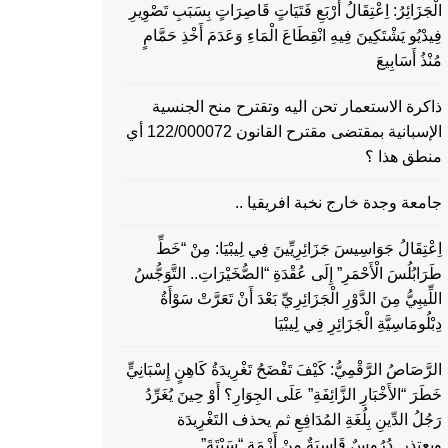
الْجَزَائِرُ: اِعْتِقَالُ أَرْبَعِ فَتَيَاتٍ قَاصِرَاتٍ بِسَبَبِ تَصْوِيرِ
فِيدْيُو يَشْتَكِينَ فِيهِ انْقِطَاعَ الْمَاءِ وَعَدَمَ أَخْذِ حَمَّامٍ
مُنْذُ أَسَابِيعَ
ذاكرة الاستعمار تحن اليه وتقترح منح الجنسية
الإسبانية بمقتضى مقترح القانون 122/000072 أي
منطق هذا ؟
جامعة وجدة خارج نخبة افريقيا ..
اِعْتِقَالُ جَوَاسِيسَ جَزَائِرِيِّينَ فِي لِيبْيَا: مِنْ “خَطِّ
طَرَابُلُسَ الْأَحْمَرِ” إِلَى عُقْدَةِ “الصُّخَيْرَاتِ.. التَّوَجُّسُ
اللِّيبِيُّ مِنَ الدَّوْرِ الْجَزَائِرِيِّ بَعْدَ أَنْ تَعَرَّتْ سَوْأَةُ
دِبْلُومَاسِيَّةِ الْجَزَائِرِ فِي لِيبْيَا
الرَّصَاصُ الرَّقْمِيُّ: كَيْفَ تَفْضَحُ تَغْرِيدَةُ كَاهِنٍ إِسْبَانِيٍّ
خَطَرَ “الأَخْبَارِ الزَّائِفَةِ” عَلَى الجِوَارِ؟ أَوْ حِينَ يُغَرِّدُ
رَجُلُ الدِّينِ بِلُغَةِ المُدَافِعِ ثم يحذف التَغْرِيدَة
ويعتذر..دُرُوسٌ قَاسِيَةٌ مِنْ أَزْمَةِ “سَبْتَةَ”