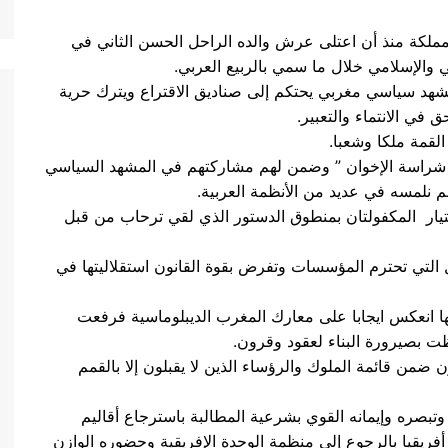
مملكة منذ أن اعتلى عرش والده الراحل الحسن الثاني في
 والإسلامي خلال ما سمي بالربيع العربي.
د سياسي مغربي يحتكم إلى صناديق الاقتراع ويترك حرية
 في الانتماء والتعبير.
لقمة ملكا وشعبا.
” شراسة الإخوان ” وضمن لهم مشاركتهم في المشهد السياسي
م نلمسه في عديد من الأنظمة العربية.
اختيار المكفولتان بمنطوق الدستور الذي لقي ترحاب من قبل
لتي تحترم المؤسسات وتفرض بقوة القانون استقلاليتها في
 انعكس ايجابا على معارك المغرب الديبلوماسية فرفعت
ظت بصيرورة البناء لعقود وقرون.
ضمن قائمة الملوك والرؤساء الذين لا يقبلون إلا بالقمم
وتبصره وإيمانه القوي بشرعية المطالبة باسترجاع أقاليم
 أفريقيا بالرجوع إلى منظمة الوحدة الإفريقية وحضوره الوازن