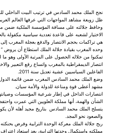
نجح الملك محمد السادس في ترتيب البيت الداخلي لل
ظل زوبعة مشاهد المواجهات التي عرفها العالم العربي
وحافظ جلالته على مسافة المؤسسة الملكية ضمن مشه
الاختيار لشعبه على قاعدة تعددية سياسية مكفولة بالحق
هي تراكمات بحجم الانتصار والدفع بعجلة المغرب إلى ا
وحده المغرب بقيادة جلالة الملك استطاع أن يروض 
تمكنوا من خلاله الحصول على المرتبة الأولى وهو ما ل
انتصار الديمقراطية بالمغرب واتساع رقع التعبير وال
الفاعلين السياسيين عشية تعديل سنة 2011.
وضع الملك محمد السادس المغرب ضمن قائمة الدول ا
مشهد أعطى قوة ومناعة للدولة والأمة سيان.
انتصارات الداخل في إطار شرعية المؤسسات وصيانتها
الشأن والهمة، أنها مملكة العلويين التي عمرت واحتف
يتسلح الملك محمد السادس بتاريخ مجيد أهله لأن يكون 
والصعود نحو المجد.
ربح جلالة الملك معركة الوحدة الترابية وفرض بحنكته 
مملكته واستكمال وحدتها الترابية، بعد استعاد اعتراف