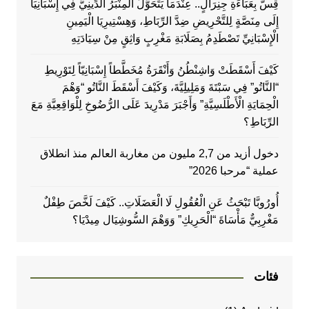
قِسٌّ بِعَبَاءَةِ جِنِرَالٍ.. عِنْدَمَا يَتَحَوَّلُ الْمِنْبَرُ الدِّينِيُّ فِي إِسْبَانِيَا
إِلَى مِنَصَّةٍ لِلتَّحْرِيضِ ضِدَّ الرِّبَاطِ، وَهِسْتِيرِيَا الْيَمِينِ
الْإِسْبَانِيِّ تَصْطَدِمُ بِصَلَابَةِ مَغْرِبٍ وَاثِقٍ مِنْ سِيَادَتِهِ
كَيْفَ أَسْقَطَتْ وَاشِنْطُنُ وَأَنْقَرَةُ مُخَطَّطاً إِسْبَانِيّاً لِتَوْرِيطِ
“النَّاتُو” فِي سَبْتَةَ وَمَلِيلِيَّةَ، وَكَيْفَ أَسْقَطَ النَّاتُو “وَهْمَ
الْحِمَايَةِ الْأَطْلَسِيَّةِ” وَأَجْبَرَ مَدْرِيدَ عَلَى الرُّضُوخِ لِلْوَاقِعِيَّةِ مَعَ
الرِّبَاطِ؟
دخول أزيد من 2,7 مليون من مغاربة العالم منذ انطلاق
عملية “مرحبا 2026”
أُورُوبَّا تَبْحَثُ عَنِ الْعُقُولِ لَا الْعَضَلَاتِ.. كَيْفَ لَخَّصَ طِفْلٌ
مَغْرِبِيٌّ مَأْسَاةَ “الْحَرِيكِ” وَوَهْمَ السُّوشِيَال مِيدْيَا؟
فئات