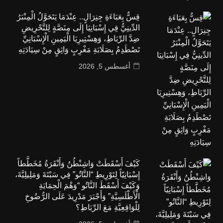
قِسٌّ بِعَبَاءَةِ جِنِرَالٍ.. عِنْدَمَا يَتَحَوَّلُ الْمِنْبَرُ
الدِّينِيُّ فِي إِسْبَانِيَا إِلَى مِنَصَّةٍ لِلتَّحْرِيضِ
ضِدَّ الرِّبَاطِ، وَهِسْتِيرِيَا الْيَمِينِ الْإِسْبَانِيِّ
تَصْطَدِمُ بِصَلَابَةِ مَغْرِبٍ وَاثِقٍ مِنْ سِيَادَتِهِ
أغسطس 5, 2026
كَيْفَ أَسْقَطَتْ وَاشِنْطُنُ وَأَنْقَرَةُ مُخَطَّطاً
إِسْبَانِيّاً لِتَوْرِيطِ “النَّاتُو” فِي سَبْتَةَ وَمَلِيلِيَّةَ،
وَكَيْفَ أَسْقَطَ النَّاتُو “وَهْمَ الْحِمَايَةِ
الْأَطْلَسِيَّةِ” وَأَجْبَرَ مَدْرِيدَ عَلَى الرُّضُوخِ
لِلْوَاقِعِيَّةِ مَعَ الرِّبَاطِ؟