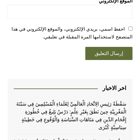
الموقع الإلكتروني
احفظ اسمي، بريدي الإلكتروني، والموقع الإلكتروني في هذا
المتصفح لاستخدامها المرة المقبلة في تعليقي.
اخر الاخبار
سَقْطَةُ رَئِيسِ الِاتِّحَادِ الْعَالَمِيِّ لِعُلَمَاءِ الْمُسْلِمِينَ فِي سَبْتَةَ
الْمَغْرِبِيَّةِ حِينَ نَطَقَ بِغَيْرِ عِلْمٍ: دَرْسٌ بَلِيغٌ فِي خُطُورَةِ
إِقْحَامِ الدِّينِ فِي مَتَاهَاتِ السِّيَاسَةِ وَالْوُقُوعِ فِي خَطِيئَةٍ
سِيَاسِيَّةٍ كُبْرَى