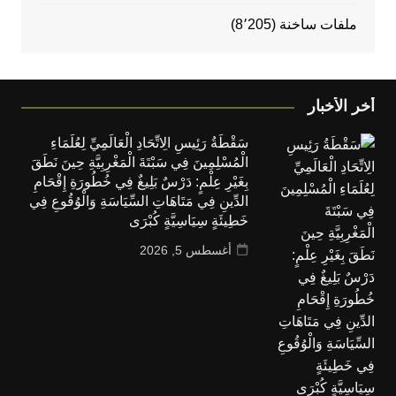
ملفات ساخنة
(8٬205)
أخر الأخبار
سَقْطَةُ رَئِيسِ الِاتِّحَادِ الْعَالَمِيِّ لِعُلَمَاءِ
الْمُسْلِمِينَ فِي سَبْتَةَ الْمَغْرِبِيَّةِ حِينَ نَطَقَ
بِغَيْرِ عِلْمٍ: دَرْسٌ بَلِيغٌ فِي خُطُورَةِ إِقْحَامِ
الدِّينِ فِي مَتَاهَاتِ السِّيَاسَةِ وَالْوُقُوعِ فِي
خَطِيئَةٍ سِيَاسِيَّةٍ كُبْرَى
أغسطس 5, 2026