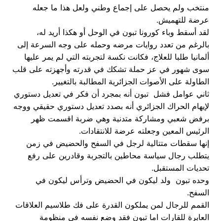
منتخب ولم يحصل على إجماع وطني ولعل هذا ما جعله
عرضة للتهميش.
لقد أسقط وباء كورونا تبون في الوحل أو هكذا أريد له،
بالرغم من تعدد روايات مرضه وحمله على وجه السرعة إلى
ألمانيا طلبا للعلاج، فكانت نكسة لتجربته التي لم يمر عليها
سوى شهور في عز حملة تشكك في قدرته وأجهزته على قلب
الطاولة على الأصوات الجزائرية المطالبة بالتغيير.
ثاني عوامل فشل تبون أنه بمجرد أن فكر في تعديل دستوري
لإيهام الحراك الجزائري أنه بصدد تعديل دستوري حقيقي ووجه
برفض شعبي ومشاركة متدنية وهي ضربة اقسمت ظهر
الرئيس المعين وجعلته عرضة للانتقادات.
إنها سقطات متتالية لرجل في السفح والحضيض في زمن
يتطلب رجال سياسة محاطين بالتجربة وقادرين على رفع
تحديات المستقبل.
وحده تبون ولد ليكون في الحضيض وترأس ليكون في
السفح.
القمم للرجال لمن يملكون القدرة على فك طلاسيم العلاقات
العابرة للقارات اما تبون فقد وضع نفسه في منظومة